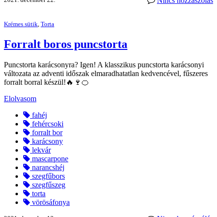
Nincs hozzászólás
Krémes sütik
,
Torta
Forralt boros puncstorta
Puncstorta karácsonyra? Igen! A klasszikus puncstorta karácsonyi
változata az adventi időszak elmaradhatatlan kedvencével, fűszeres
forralt borral készül!🔥🍷🍊
Elolvasom
fahéj
fehércsoki
forralt bor
karácsony
lekvár
mascarpone
narancshéj
szegfűbors
szegfűszeg
torta
vörösáfonya