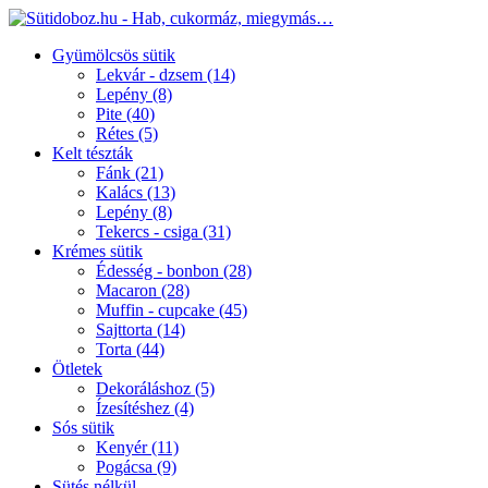
Gyümölcsös sütik
Lekvár - dzsem
(14)
Lepény
(8)
Pite
(40)
Rétes
(5)
Kelt tészták
Fánk
(21)
Kalács
(13)
Lepény
(8)
Tekercs - csiga
(31)
Krémes sütik
Édesség - bonbon
(28)
Macaron
(28)
Muffin - cupcake
(45)
Sajttorta
(14)
Torta
(44)
Ötletek
Dekoráláshoz
(5)
Ízesítéshez
(4)
Sós sütik
Kenyér
(11)
Pogácsa
(9)
Sütés nélkül