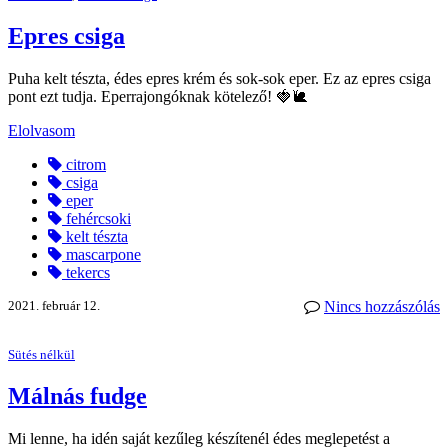
Epres csiga
Puha kelt tészta, édes epres krém és sok-sok eper. Ez az epres csiga
pont ezt tudja. Eperrajongóknak kötelező! 🍓🐌
Elolvasom
citrom
csiga
eper
fehércsoki
kelt tészta
mascarpone
tekercs
2021. február 12.
Nincs hozzászólás
Sütés nélkül
Málnás fudge
Mi lenne, ha idén saját kezűleg készítenél édes meglepetést a