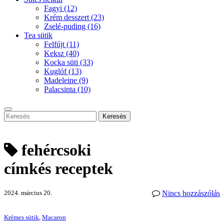
Fagyi
(12)
Krém desszert
(23)
Zselé-puding
(16)
Tea sütik
Felfújt
(11)
Keksz
(40)
Kocka süti
(33)
Kuglóf
(13)
Madeleine
(9)
Palacsinta
(10)
Keresés
fehércsoki
címkés receptek
2024. március 20.
Nincs hozzászólás
Krémes sütik
,
Macaron