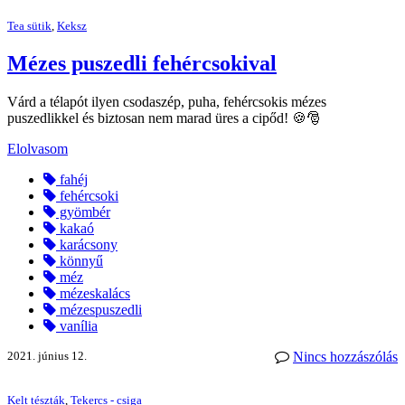
Tea sütik
,
Keksz
Mézes puszedli fehércsokival
Várd a télapót ilyen csodaszép, puha, fehércsokis mézes
puszedlikkel és biztosan nem marad üres a cipőd! 🍪🎅
Elolvasom
fahéj
fehércsoki
gyömbér
kakaó
karácsony
könnyű
méz
mézeskalács
mézespuszedli
vanília
2021. június 12.
Nincs hozzászólás
Kelt tészták
,
Tekercs - csiga