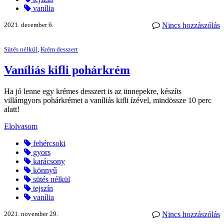
vanília
2021. december 6.
Nincs hozzászólás
Sütés nélkül
,
Krém desszert
Vaníliás kifli pohárkrém
Ha jó lenne egy krémes desszert is az ünnepekre, készíts
villámgyors pohárkrémet a vaníliás kifli ízével, mindössze 10 perc
alatt!
Elolvasom
fehércsoki
gyors
karácsony
könnyű
sütés nélkül
tejszín
vanília
2021. november 29.
Nincs hozzászólás