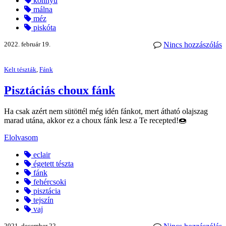
könnyű
málna
méz
piskóta
2022. február 19.
Nincs hozzászólás
Kelt tészták
,
Fánk
Pisztáciás choux fánk
Ha csak azért nem sütöttél még idén fánkot, mert átható olajszag
marad utána, akkor ez a choux fánk lesz a Te recepted!🍩
Elolvasom
eclair
égetett tészta
fánk
fehércsoki
pisztácia
tejszín
vaj
2021. december 22.