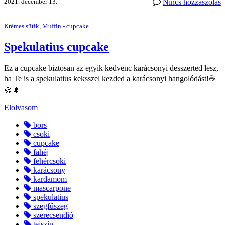
2021. december 13.
Nincs hozzászólás
Krémes sütik
,
Muffin - cupcake
Spekulatius cupcake
Ez a cupcake biztosan az egyik kedvenc karácsonyi desszerted lesz,
ha Te is a spekulatius keksszel kezded a karácsonyi hangolódást!☕
🍪🌲
Elolvasom
bors
csoki
cupcake
fahéj
fehércsoki
karácsony
kardamom
mascarpone
spekulatius
szegfűszeg
szerecsendió
tejszín