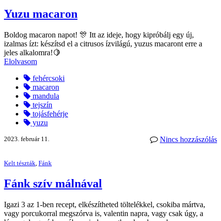
Yuzu macaron
Boldog macaron napot! 🎊 Itt az ideje, hogy kipróbálj egy új,
izalmas ízt: készítsd el a citrusos ízvilágú, yuzus macaront erre a
jeles alkalomra!🍋
Elolvasom
fehércsoki
macaron
mandula
tejszín
tojásfehérje
yuzu
2023. február 11.
Nincs hozzászólás
Kelt tészták
,
Fánk
Fánk szív málnával
Igazi 3 az 1-ben recept, elkészítheted töltelékkel, csokiba mártva,
vagy porcukorral megszórva is, valentin napra, vagy csak úgy, a