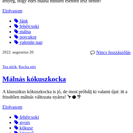
lényeg, hogy édes málna minden esetben lesz benne!
Elolvasom
fánk
fehércsoki
málna
porcukor
valentin nap
2022. augusztus 20.
Nincs hozzászólás
Tea sütik
,
Kocka süti
Málnás kókuszkocka
A klasszikus kókuszkocka is jó, de most próbálj ki valami újat: itt a
frissítően málnás változata nyárra! 🦩🥥🌴
Elolvasom
fehércsoki
gyors
kókusz