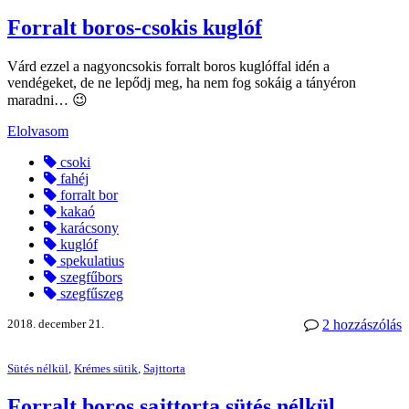
Forralt boros-csokis kuglóf
Várd ezzel a nagyoncsokis forralt boros kuglóffal idén a
vendégeket, de ne lepődj meg, ha nem fog sokáig a tányéron
maradni… 😉
Elolvasom
csoki
fahéj
forralt bor
kakaó
karácsony
kuglóf
spekulatius
szegfűbors
szegfűszeg
2018. december 21.
2 hozzászólás
Sütés nélkül
,
Krémes sütik
,
Sajttorta
Forralt boros sajttorta sütés nélkül