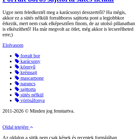
Ugye nem feledkeztél meg a karácsonyi desszertről? Ha mégis,
akkor ez a sütés nélküli forraltboros sajttorta pont a legjobbkor
érkezik, mert nem csak elképesztően finom, de az utolsó pillanatban
is elkészíthető! Ha már megvolt az ötlet, még akkor is lecserélheted
erre;)
Elolvasom
forralt bor
karácsony
könnyű
krémsajt
mascarpone
narancs
sajttorta
sütés nélkül
vörösáfonya
2011-2026 © Minden jog fenntartva.
Oldal tetejére
Az oldalon a sütik nem csak képek és receptek formájában