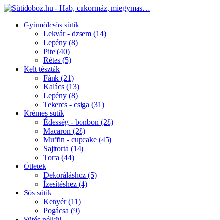
Gyümölcsös sütik
Lekvár - dzsem
(14)
Lepény
(8)
Pite
(40)
Rétes
(5)
Kelt tészták
Fánk
(21)
Kalács
(13)
Lepény
(8)
Tekercs - csiga
(31)
Krémes sütik
Édesség - bonbon
(28)
Macaron
(28)
Muffin - cupcake
(45)
Sajttorta
(14)
Torta
(44)
Ötletek
Dekoráláshoz
(5)
Ízesítéshez
(4)
Sós sütik
Kenyér
(11)
Pogácsa
(9)
Sütés nélkül