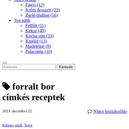
Fagyi
(12)
Krém desszert
(23)
Zselé-puding
(16)
Tea sütik
Felfújt
(11)
Keksz
(40)
Kocka süti
(33)
Kuglóf
(13)
Madeleine
(9)
Palacsinta
(10)
Keresés
forralt bor
címkés receptek
2021. december 22.
Nincs hozzászólás
Krémes sütik
,
Torta