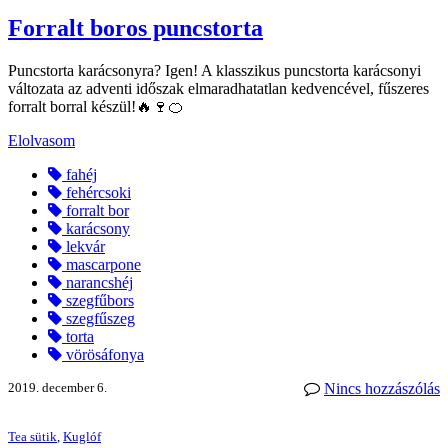
Forralt boros puncstorta
Puncstorta karácsonyra? Igen! A klasszikus puncstorta karácsonyi
változata az adventi időszak elmaradhatatlan kedvencével, fűszeres
forralt borral készül!🔥🍷🍊
Elolvasom
fahéj
fehércsoki
forralt bor
karácsony
lekvár
mascarpone
narancshéj
szegfűbors
szegfűszeg
torta
vörösáfonya
2019. december 6.
Nincs hozzászólás
Tea sütik
,
Kuglóf