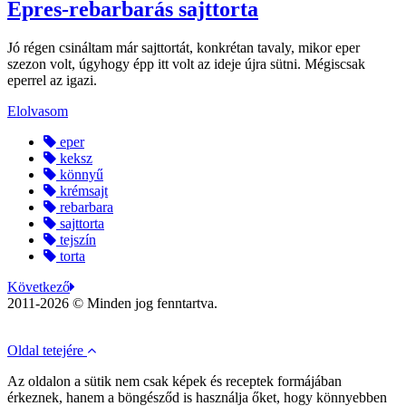
Epres-rebarbarás sajttorta
Jó régen csináltam már sajttortát, konkrétan tavaly, mikor eper
szezon volt, úgyhogy épp itt volt az ideje újra sütni. Mégiscsak
eperrel az igazi.
Elolvasom
eper
keksz
könnyű
krémsajt
rebarbara
sajttorta
tejszín
torta
Következő
2011-2026 © Minden jog fenntartva.
Oldal tetejére
Az oldalon a sütik nem csak képek és receptek formájában
érkeznek, hanem a böngésződ is használja őket, hogy könnyebben