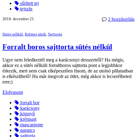
sűrített tej
tejszín
2018. december 21.
2 hozzászólás
Sütés nélkül
,
Krémes sütik
,
Sajttorta
Forralt boros sajttorta sütés nélkül
Ugye nem feledkeztél meg a karácsonyi desszertről? Ha mégis,
akkor ez a sütés nélküli forraltboros sajttorta pont a legjobbkor
érkezik, mert nem csak elképesztően finom, de az utolsó pillanatban
is elkészíthető! Ha már megvolt az ötlet, még akkor is lecserélheted
erre;)
Elolvasom
forralt bor
karácsony
könnyű
krémsajt
mascarpone
narancs
sajttorta