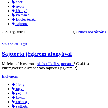
eper
gyors
könnyű
krémsajt
leveles tészta
sajttorta
2020. augusztus 14.
Nincs hozzászólás
Sütés nélkül
,
Fagyi
Sajttorta jégkrém áfonyával
Mi lehet jobb nyáron a
sütés nélküli sajttortánál
? Csakis a
villámgyorsan összedobható sajttortás jégkrém! 🍦
Elolvasom
áfonya
fagyi
joghurt
keksz
krémsajt
sajttorta