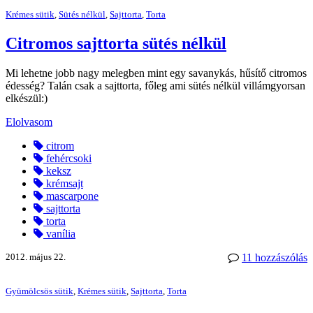
Krémes sütik
,
Sütés nélkül
,
Sajttorta
,
Torta
Citromos sajttorta sütés nélkül
Mi lehetne jobb nagy melegben mint egy savanykás, hűsítő citromos
édesség? Talán csak a sajttorta, főleg ami sütés nélkül villámgyorsan
elkészül:)
Elolvasom
citrom
fehércsoki
keksz
krémsajt
mascarpone
sajttorta
torta
vanília
2012. május 22.
11 hozzászólás
Gyümölcsös sütik
,
Krémes sütik
,
Sajttorta
,
Torta