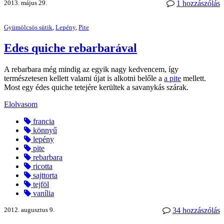
2013. május 29.
1 hozzászólás
Gyümölcsös sütik
,
Lepény
,
Pite
Edes quiche rebarbarával
A rebarbara még mindig az egyik nagy kedvencem, így
természetesen kellett valami újat is alkotni belőle a
a pite
mellett.
Most egy édes quiche tetejére kerültek a savanykás szárak.
Elolvasom
francia
könnyű
lepény
pite
rebarbara
ricotta
sajttorta
tejföl
vanília
2012. augusztus 9.
34 hozzászólás