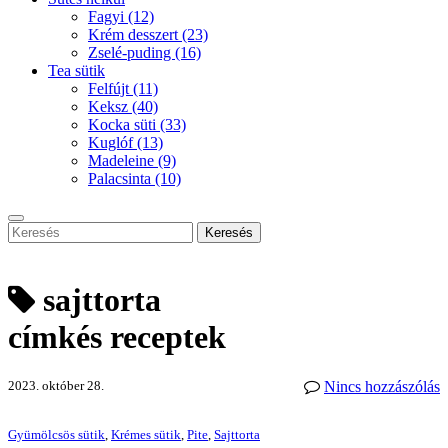
Fagyi
(12)
Krém desszert
(23)
Zselé-puding
(16)
Tea sütik
Felfújt
(11)
Keksz
(40)
Kocka süti
(33)
Kuglóf
(13)
Madeleine
(9)
Palacsinta
(10)
Keresés
sajttorta
címkés receptek
2023. október 28.
Nincs hozzászólás
Gyümölcsös sütik
,
Krémes sütik
,
Pite
,
Sajttorta