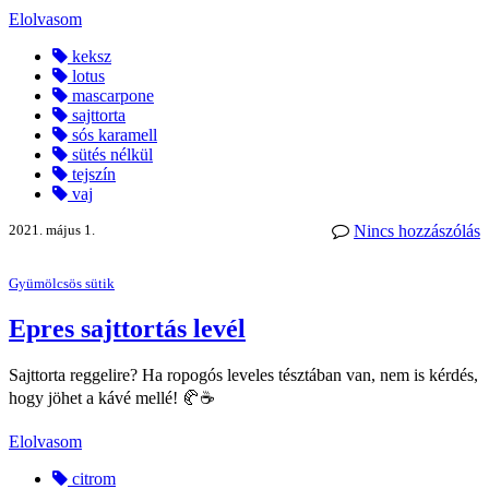
Elolvasom
keksz
lotus
mascarpone
sajttorta
sós karamell
sütés nélkül
tejszín
vaj
2021. május 1.
Nincs hozzászólás
Gyümölcsös sütik
Epres sajttortás levél
Sajttorta reggelire? Ha ropogós leveles tésztában van, nem is kérdés,
hogy jöhet a kávé mellé! 🥐☕
Elolvasom
citrom