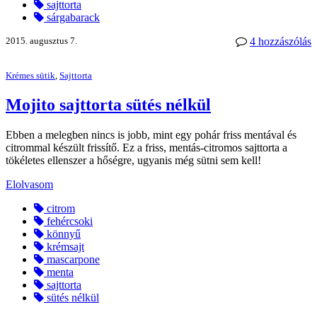
sajttorta
sárgabarack
2015. augusztus 7.
4 hozzászólás
Krémes sütik
,
Sajttorta
Mojito sajttorta sütés nélkül
Ebben a melegben nincs is jobb, mint egy pohár friss mentával és
citrommal készült frissítő. Ez a friss, mentás-citromos sajttorta a
tökéletes ellenszer a hőségre, ugyanis még sütni sem kell!
Elolvasom
citrom
fehércsoki
könnyű
krémsajt
mascarpone
menta
sajttorta
sütés nélkül