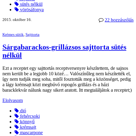
sütés nélkül
vörösáfonya
2015. október 16.
22 hozzászólás
Krémes sütik
,
Sajttorta
Sárgabarackos-grillázsos sajttorta sütés
nélkül
Ezt a receptet egy sajttortás receptversenyre készítettem, de sajnos
nem került be a legjobb 10 közé… Valószínűleg nem készítették el,
így nem tudják meg soha, mitől fosztották meg a közönséget, pedig
a lágy krémsajt közt megbúvó ropogós grillázs és a házi
baracklekvár nálunk nagy sikert aratott. Itt megtaláljátok a receptet;)
Elolvasom
dió
fehércsoki
könnyű
krémsajt
mascarpone