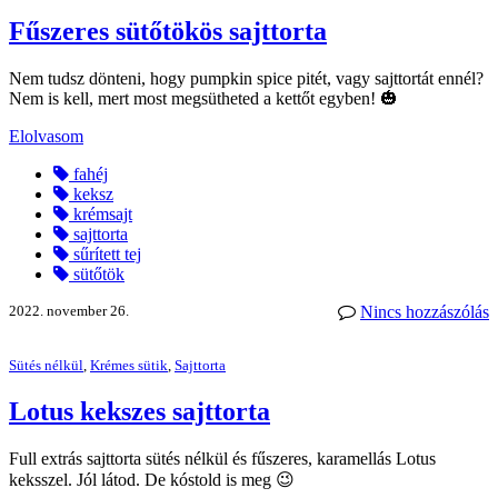
Fűszeres sütőtökös sajttorta
Nem tudsz dönteni, hogy pumpkin spice pitét, vagy sajttortát ennél?
Nem is kell, mert most megsütheted a kettőt egyben! 🎃
Elolvasom
fahéj
keksz
krémsajt
sajttorta
sűrített tej
sütőtök
2022. november 26.
Nincs hozzászólás
Sütés nélkül
,
Krémes sütik
,
Sajttorta
Lotus kekszes sajttorta
Full extrás sajttorta sütés nélkül és fűszeres, karamellás Lotus
keksszel. Jól látod. De kóstold is meg 😉