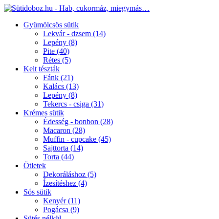
Gyümölcsös sütik
Lekvár - dzsem
(14)
Lepény
(8)
Pite
(40)
Rétes
(5)
Kelt tészták
Fánk
(21)
Kalács
(13)
Lepény
(8)
Tekercs - csiga
(31)
Krémes sütik
Édesség - bonbon
(28)
Macaron
(28)
Muffin - cupcake
(45)
Sajttorta
(14)
Torta
(44)
Ötletek
Dekoráláshoz
(5)
Ízesítéshez
(4)
Sós sütik
Kenyér
(11)
Pogácsa
(9)
Sütés nélkül