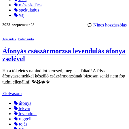
mézeskalács
spekulatius
vaj
2023. szeptember 23.
Nincs hozzászólás
Tea sütik
,
Palacsinta
Áfonyás császármorzsa levendulás áfonya
zselével
Ha a tökéletes napindítót keresed, meg is találtad! A friss
áfonyaszemekkel készülő császármorzsának biztosan senki nem fog
tudni ellenállni! 💙🥞🫐💙
Elolvasom
áfonya
lekvár
levendula
reggeli
tojás