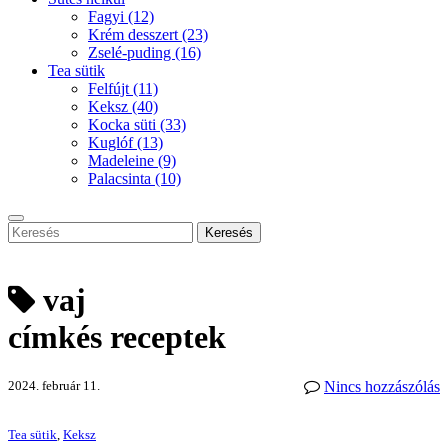
Fagyi
(12)
Krém desszert
(23)
Zselé-puding
(16)
Tea sütik
Felfújt
(11)
Keksz
(40)
Kocka süti
(33)
Kuglóf
(13)
Madeleine
(9)
Palacsinta
(10)
Keresés
vaj
címkés receptek
2024. február 11.
Nincs hozzászólás
Tea sütik
,
Keksz