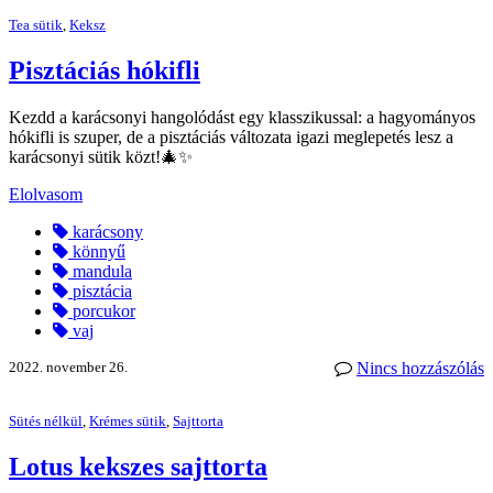
Tea sütik
,
Keksz
Pisztáciás hókifli
Kezdd a karácsonyi hangolódást egy klasszikussal: a hagyományos
hókifli is szuper, de a pisztáciás változata igazi meglepetés lesz a
karácsonyi sütik közt!🎄✨
Elolvasom
karácsony
könnyű
mandula
pisztácia
porcukor
vaj
2022. november 26.
Nincs hozzászólás
Sütés nélkül
,
Krémes sütik
,
Sajttorta
Lotus kekszes sajttorta