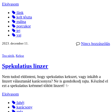
Elolvasom
fánk
kelt tészta
málna
porcukor
tej
vaj
2023. december 11.
Nincs hozzászólás
Tea sütik
,
Keksz
Spekulatius linzer
Nem tudod eldönteni, hogy spekulatius kekszet, vagy inkább a
linzert választanád karácsonyra? Ne is gondolkodj rajta. Készítsd el
ezt a spekulatius krémmel töltött linzert! ✨
Elolvasom
fahéj
karácsony
méz