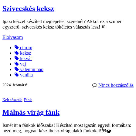
Szivecskés keksz
Igazi kézzel készített meglepetést szeretnél? Akkor ez a szuper
egyszerű, szivecskés keksz tökéletes választás lesz! 🫶
Elolvasom
citrom
keksz
lekvár
vaj
valentin nap
vanília
2024. február 6.
Nincs hozzászólás
Kelt tészták
,
Fánk
Málnás virág fánk
Ismét itt a fánkok időszaka! Készítsd most igazán egyedi formában:
nézd meg, hogyan készíthetsz virág alakú fánkokat!🌺🍩