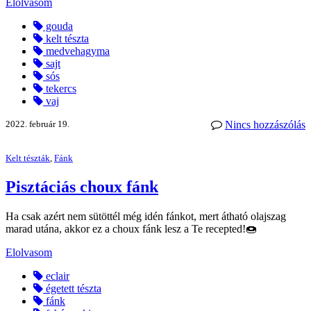
Elolvasom
gouda
kelt tészta
medvehagyma
sajt
sós
tekercs
vaj
2022. február 19.
Nincs hozzászólás
Kelt tészták
,
Fánk
Pisztáciás choux fánk
Ha csak azért nem sütöttél még idén fánkot, mert átható olajszag
marad utána, akkor ez a choux fánk lesz a Te recepted!🍩
Elolvasom
eclair
égetett tészta
fánk