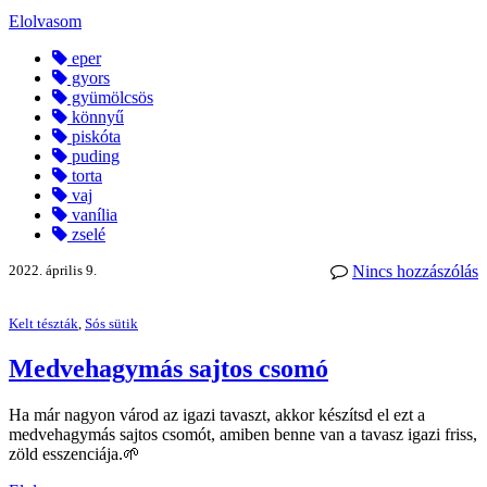
Elolvasom
eper
gyors
gyümölcsös
könnyű
piskóta
puding
torta
vaj
vanília
zselé
2022. április 9.
Nincs hozzászólás
Kelt tészták
,
Sós sütik
Medvehagymás sajtos csomó
Ha már nagyon várod az igazi tavaszt, akkor készítsd el ezt a
medvehagymás sajtos csomót, amiben benne van a tavasz igazi friss,
zöld esszenciája.🌱