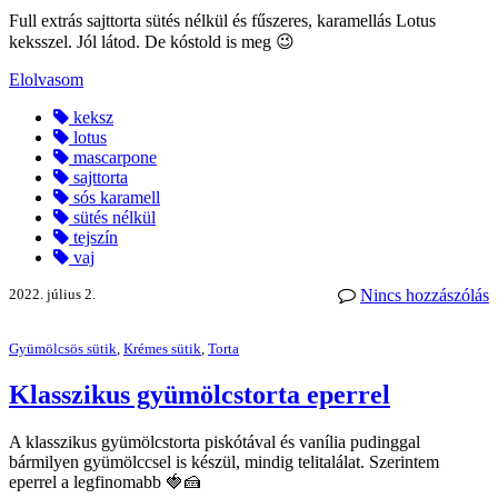
Full extrás sajttorta sütés nélkül és fűszeres, karamellás Lotus
keksszel. Jól látod. De kóstold is meg 😉
Elolvasom
keksz
lotus
mascarpone
sajttorta
sós karamell
sütés nélkül
tejszín
vaj
2022. július 2.
Nincs hozzászólás
Gyümölcsös sütik
,
Krémes sütik
,
Torta
Klasszikus gyümölcstorta eperrel
A klasszikus gyümölcstorta piskótával és vanília pudinggal
bármilyen gyümölccsel is készül, mindig telitalálat. Szerintem
eperrel a legfinomabb 🍓🍰