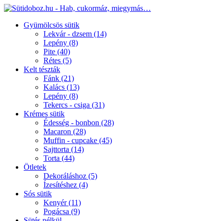
Gyümölcsös sütik
Lekvár - dzsem
(14)
Lepény
(8)
Pite
(40)
Rétes
(5)
Kelt tészták
Fánk
(21)
Kalács
(13)
Lepény
(8)
Tekercs - csiga
(31)
Krémes sütik
Édesség - bonbon
(28)
Macaron
(28)
Muffin - cupcake
(45)
Sajttorta
(14)
Torta
(44)
Ötletek
Dekoráláshoz
(5)
Ízesítéshez
(4)
Sós sütik
Kenyér
(11)
Pogácsa
(9)
Sütés nélkül