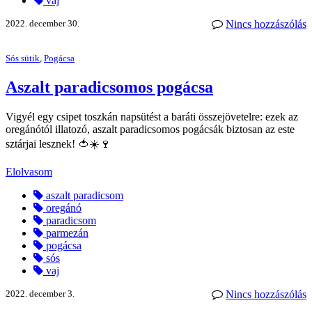
vaj
2022. december 30.
Nincs hozzászólás
Sós sütik
,
Pogácsa
Aszalt paradicsomos pogácsa
Vigyél egy csipet toszkán napsütést a baráti összejövetelre: ezek az
oregánótól illatozó, aszalt paradicsomos pogácsák biztosan az este
sztárjai lesznek! 🍅☀️🍷
Elolvasom
aszalt paradicsom
oregánó
paradicsom
parmezán
pogácsa
sós
vaj
2022. december 3.
Nincs hozzászólás