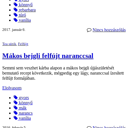
könnyű
rebarbara
túró
vanília
2017. január 6.
Nincs hozzászólás
Tea sütik
,
Felfújt
Mákos bejgli felfújt naranccsal
Semmi sem veszhet kárba alapon a mákos bejgli újjászületését
bemutató recept következik, mégpedig egy lágy, naranccsal ízesített
felfújt formájában.
Elolvasom
gyors
könnyű
mák
narancs
vanília
2016. február 5.
Nincs hozzászólás