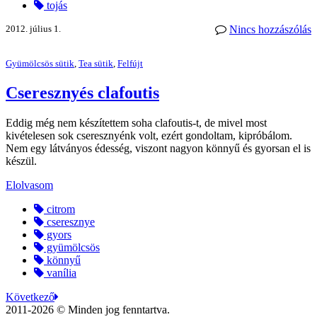
tojás
2012. július 1.
Nincs hozzászólás
Gyümölcsös sütik
,
Tea sütik
,
Felfújt
Cseresznyés clafoutis
Eddig még nem készítettem soha clafoutis-t, de mivel most
kivételesen sok cseresznyénk volt, ezért gondoltam, kipróbálom.
Nem egy látványos édesség, viszont nagyon könnyű és gyorsan el is
készül.
Elolvasom
citrom
cseresznye
gyors
gyümölcsös
könnyű
vanília
Következő
2011-2026 © Minden jog fenntartva.