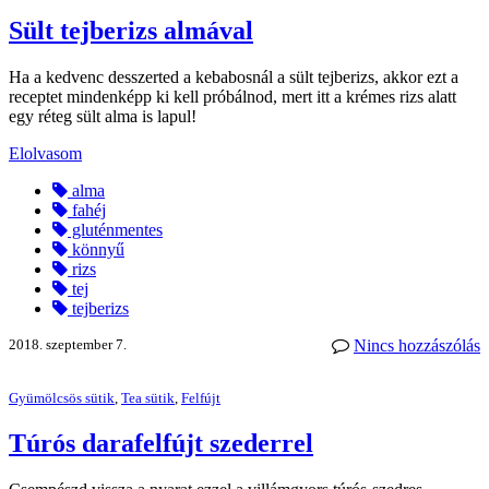
Sült tejberizs almával
Ha a kedvenc desszerted a kebabosnál a sült tejberizs, akkor ezt a
receptet mindenképp ki kell próbálnod, mert itt a krémes rizs alatt
egy réteg sült alma is lapul!
Elolvasom
alma
fahéj
gluténmentes
könnyű
rizs
tej
tejberizs
2018. szeptember 7.
Nincs hozzászólás
Gyümölcsös sütik
,
Tea sütik
,
Felfújt
Túrós darafelfújt szederrel