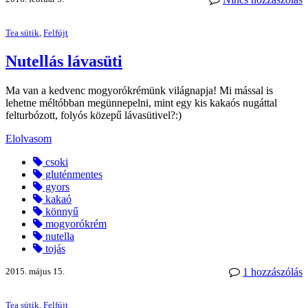
Tea sütik
,
Felfújt
Nutellás lávasüti
Ma van a kedvenc mogyorókrémünk világnapja! Mi mással is
lehetne méltóbban megünnepelni, mint egy kis kakaós nugáttal
felturbózott, folyós közepű lávasütivel?:)
Elolvasom
csoki
gluténmentes
gyors
kakaó
könnyű
mogyorókrém
nutella
tojás
2015. május 15.
1 hozzászólás
Tea sütik
,
Felfújt