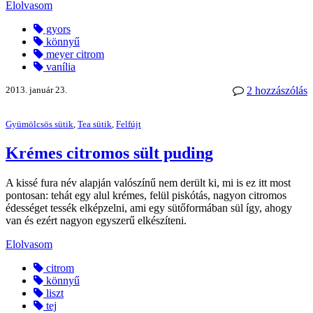
Elolvasom
gyors
könnyű
meyer citrom
vanília
2013. január 23.
2 hozzászólás
Gyümölcsös sütik
,
Tea sütik
,
Felfújt
Krémes citromos sült puding
A kissé fura név alapján valószínű nem derült ki, mi is ez itt most
pontosan: tehát egy alul krémes, felül piskótás, nagyon citromos
édességet tessék elképzelni, ami egy sütőformában sül így, ahogy
van és ezért nagyon egyszerű elkészíteni.
Elolvasom
citrom
könnyű
liszt
tej