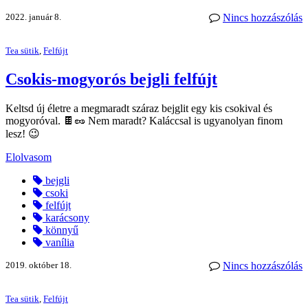
2022. január 8.
Nincs hozzászólás
Tea sütik
,
Felfújt
Csokis-mogyorós bejgli felfújt
Keltsd új életre a megmaradt száraz bejglit egy kis csokival és
mogyoróval. 🍫🥜 Nem maradt? Kaláccsal is ugyanolyan finom
lesz! 😉
Elolvasom
bejgli
csoki
felfújt
karácsony
könnyű
vanília
2019. október 18.
Nincs hozzászólás
Tea sütik
,
Felfújt