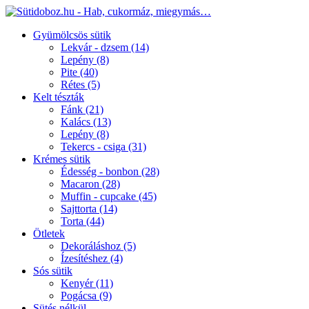
Gyümölcsös sütik
Lekvár - dzsem
(14)
Lepény
(8)
Pite
(40)
Rétes
(5)
Kelt tészták
Fánk
(21)
Kalács
(13)
Lepény
(8)
Tekercs - csiga
(31)
Krémes sütik
Édesség - bonbon
(28)
Macaron
(28)
Muffin - cupcake
(45)
Sajttorta
(14)
Torta
(44)
Ötletek
Dekoráláshoz
(5)
Ízesítéshez
(4)
Sós sütik
Kenyér
(11)
Pogácsa
(9)
Sütés nélkül