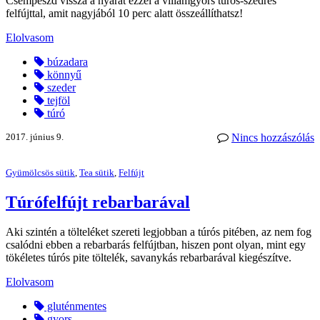
Csempészd vissza a nyarat ezzel a villámgyors túrós-szedres
felfújttal, amit nagyjából 10 perc alatt összeállíthatsz!
Elolvasom
búzadara
könnyű
szeder
tejföl
túró
2017. június 9.
Nincs hozzászólás
Gyümölcsös sütik
,
Tea sütik
,
Felfújt
Túrófelfújt rebarbarával
Aki szintén a tölteléket szereti legjobban a túrós pitében, az nem fog
csalódni ebben a rebarbarás felfújtban, hiszen pont olyan, mint egy
tökéletes túrós pite töltelék, savanykás rebarbarával kiegészítve.
Elolvasom
gluténmentes
gyors