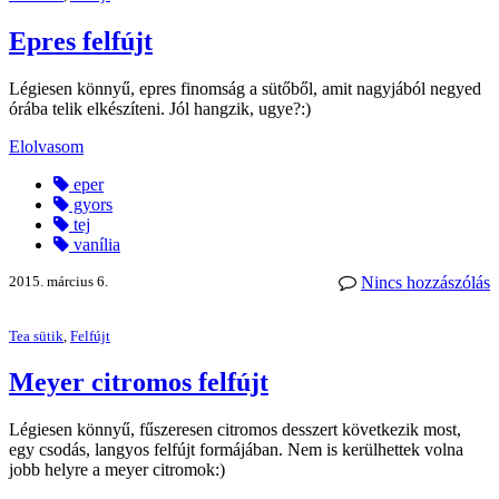
Epres felfújt
Légiesen könnyű, epres finomság a sütőből, amit nagyjából negyed
órába telik elkészíteni. Jól hangzik, ugye?:)
Elolvasom
eper
gyors
tej
vanília
2015. március 6.
Nincs hozzászólás
Tea sütik
,
Felfújt
Meyer citromos felfújt
Légiesen könnyű, fűszeresen citromos desszert következik most,
egy csodás, langyos felfújt formájában. Nem is kerülhettek volna
jobb helyre a meyer citromok:)