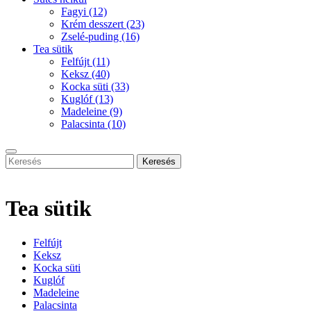
Fagyi
(12)
Krém desszert
(23)
Zselé-puding
(16)
Tea sütik
Felfújt
(11)
Keksz
(40)
Kocka süti
(33)
Kuglóf
(13)
Madeleine
(9)
Palacsinta
(10)
Keresés
Tea sütik
Felfújt
Keksz
Kocka süti
Kuglóf
Madeleine
Palacsinta