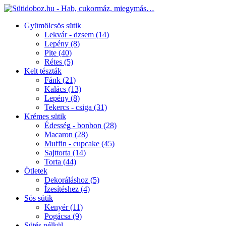
Gyümölcsös sütik
Lekvár - dzsem
(14)
Lepény
(8)
Pite
(40)
Rétes
(5)
Kelt tészták
Fánk
(21)
Kalács
(13)
Lepény
(8)
Tekercs - csiga
(31)
Krémes sütik
Édesség - bonbon
(28)
Macaron
(28)
Muffin - cupcake
(45)
Sajttorta
(14)
Torta
(44)
Ötletek
Dekoráláshoz
(5)
Ízesítéshez
(4)
Sós sütik
Kenyér
(11)
Pogácsa
(9)
Sütés nélkül