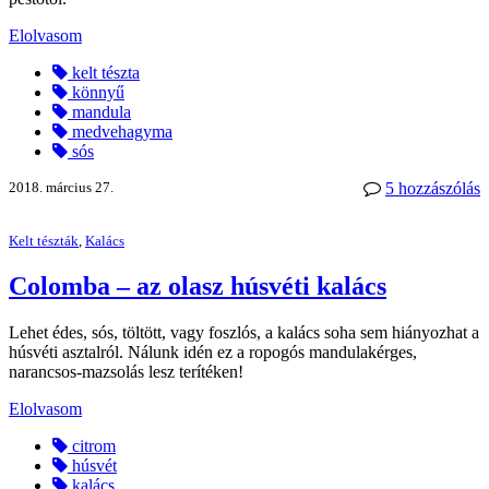
Elolvasom
kelt tészta
könnyű
mandula
medvehagyma
sós
2018. március 27.
5 hozzászólás
Kelt tészták
,
Kalács
Colomba – az olasz húsvéti kalács
Lehet édes, sós, töltött, vagy foszlós, a kalács soha sem hiányozhat a
húsvéti asztalról. Nálunk idén ez a ropogós mandulakérges,
narancsos-mazsolás lesz terítéken!
Elolvasom
citrom
húsvét
kalács