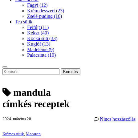
Fagyi
(12)
Krém desszert
(23)
Zselé-puding
(16)
Tea sütik
Felfújt
(11)
Keksz
(40)
Kocka süti
(33)
Kuglóf
(13)
Madeleine
(9)
Palacsinta
(10)
Keresés
mandula
címkés receptek
2024. március 20.
Nincs hozzászólás
Krémes sütik
,
Macaron