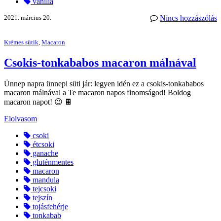
vanília
2021. március 20.
Nincs hozzászólás
Krémes sütik
,
Macaron
Csokis-tonkababos macaron málnával
Ünnep napra ünnepi süti jár: legyen idén ez a csokis-tonkababos
macaron málnával a Te macaron napos finomságod! Boldog
macaron napot! 😉 🍫
Elolvasom
csoki
étcsoki
ganache
gluténmentes
macaron
mandula
tejcsoki
tejszín
tojásfehérje
tonkabab