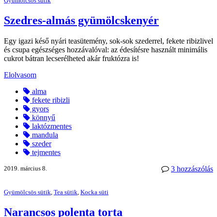
Gyümölcsös sütik
Szedres-almás gyümölcskenyér
Egy igazi késő nyári teasütemény, sok-sok szederrel, fekete ribizlivel
és csupa egészséges hozzávalóval: az édesítésre használt minimális
cukrot bátran lecserélheted akár fruktózra is!
Elolvasom
alma
fekete ribizli
gyors
könnyű
laktózmentes
mandula
szeder
tejmentes
2019. március 8.
3 hozzászólás
Gyümölcsös sütik
,
Tea sütik
,
Kocka süti
Narancsos polenta torta