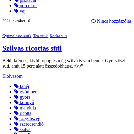
pisztácia
porcukor
vaj
2021. október 10.
Nincs hozzászólás
Gyümölcsös sütik
,
Tea sütik
,
Kocka süti
Szilvás ricottás süti
Belül krémes, kívül ropog és még szilva is van benne. Gyors őszi
süti, amit 15 perc alatt összedobhatsz. 💨🍂
Elolvasom
fahéj
gyömbér
gyors
könnyű
mandula
ricotta
szegfűszeg
szerecsendió
szilva