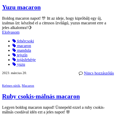
Yuzu macaron
Boldog macaron napot! 🎊 Itt az ideje, hogy kipróbálj egy új,
izalmas ízt: készítsd el a citrusos ízvilágú, yuzus macaront erre a
jeles alkalomra!🍋
Elolvasom
fehércsoki
macaron
mandula
tejszín
tojásfehérje
yuzu
2023. március 20.
Nincs hozzászólás
Krémes sütik
,
Macaron
Ruby csokis-málnás macaron
Legyen boldog macaron napod! Ünnepeld ezzel a ruby csokis-
málnás csodával idén ezt a jeles napot! 🌸