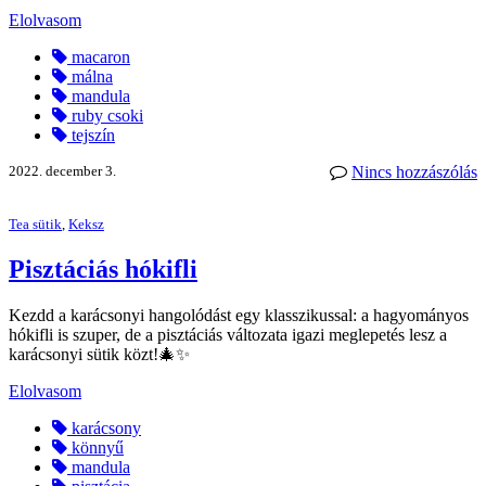
Elolvasom
macaron
málna
mandula
ruby csoki
tejszín
2022. december 3.
Nincs hozzászólás
Tea sütik
,
Keksz
Pisztáciás hókifli
Kezdd a karácsonyi hangolódást egy klasszikussal: a hagyományos
hókifli is szuper, de a pisztáciás változata igazi meglepetés lesz a
karácsonyi sütik közt!🎄✨
Elolvasom
karácsony
könnyű
mandula