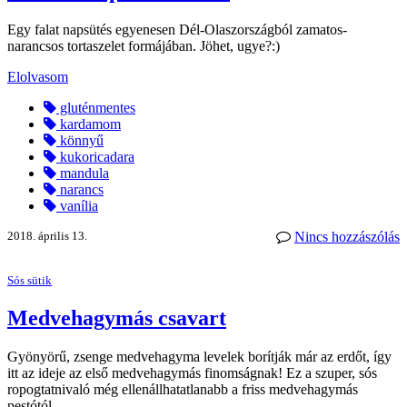
Egy falat napsütés egyenesen Dél-Olaszországból zamatos-
narancsos tortaszelet formájában. Jöhet, ugye?:)
Elolvasom
gluténmentes
kardamom
könnyű
kukoricadara
mandula
narancs
vanília
2018. április 13.
Nincs hozzászólás
Sós sütik
Medvehagymás csavart
Gyönyörű, zsenge medvehagyma levelek borítják már az erdőt, így
itt az ideje az első medvehagymás finomságnak! Ez a szuper, sós
ropogtatnivaló még ellenállhatatlanabb a friss medvehagymás
pestótól.