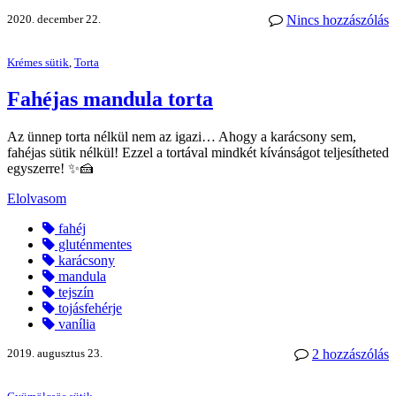
2020. december 22.
Nincs hozzászólás
Krémes sütik
,
Torta
Fahéjas mandula torta
Az ünnep torta nélkül nem az igazi… Ahogy a karácsony sem,
fahéjas sütik nélkül! Ezzel a tortával mindkét kívánságot teljesítheted
egyszerre! ✨🍰
Elolvasom
fahéj
gluténmentes
karácsony
mandula
tejszín
tojásfehérje
vanília
2019. augusztus 23.
2 hozzászólás