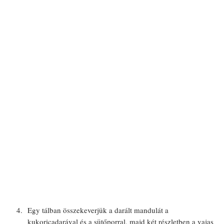
Egy tálban összekeverjük a darált mandulát a
kukoricadarával és a sütőporral, majd két részletben a vajas