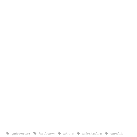
gluténmentes
kardamom
könnyű
kukoricadara
mandula