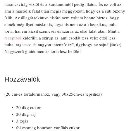
narancsvirág víztől és a kardamomtól pedig illatos. És ez volt az,
ami a második falat után mégis meggyőzött, hogy ez a süti bizony
ízlik. Az állagát tekintve elsőre nem voltam benne biztos, hogy
ennék még ilyet máskor is, ugyanis nem az a klasszikus, puha
torta, hanem kicsit szemcsés és száraz az első falat után. Mint a
receptből
kiderült, a szirup az, ami csodát tesz vele: ettől lesz
puha, ragacsos és nagyon intenzív ízű, úgyhogy ne sajnáljátok:)
Nagyszerű gluténmentes torta lesz belőle!
Hozzávalók
(20 cm-es tortaformához, vagy 30x25cm-es tepsihez)
20 dkg cukor
20 dkg vaj
3 tojás
fél csomag bourbon vaníliás cukor