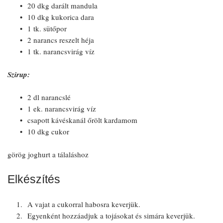
20 dkg darált mandula
10 dkg kukorica dara
1 tk. sütőpor
2 narancs reszelt héja
1 tk. narancsvirág víz
Szirup:
2 dl narancslé
1 ek. narancsvirág víz
csapott kávéskanál őrölt kardamom
10 dkg cukor
görög joghurt a tálaláshoz
Elkészítés
A vajat a cukorral habosra keverjük.
Egyenként hozzáadjuk a tojásokat és simára keverjük.