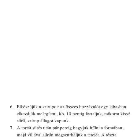
Elkészítjük a szirupot: az összes hozzávalót egy lábasban
elkezdjük melegíteni, kb. 10 percig forraljuk, mikorra kissé
sűrű, szirup állagot kapunk.
A tortát sütés után pár percig hagyjuk hűlni a formában,
majd villával sűrűn megszurkáljuk a tetejét. A tészta