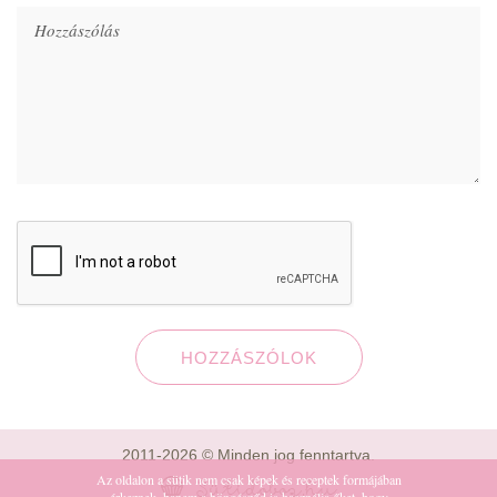
HOZZÁSZÓLOK
2011-2026 © Minden jog fenntartva.
Az oldalon a sütik nem csak képek és receptek formájában