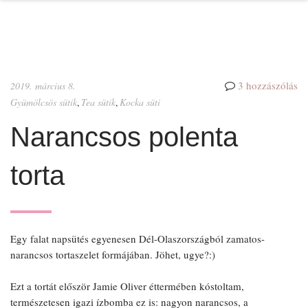
GYÜMÖLCSÖS SÜTIK
KELT TÉSZTÁK
3 hozzászólás
2019. március 8.
KRÉMES SÜTIK
Gyümölcsös sütik
Tea sütik
Kocka süti
,
,
ÖTLETEK
Narancsos polenta
SÓS SÜTIK
torta
SÜTÉS NÉLKÜL
TEA SÜTIK
Egy falat napsütés egyenesen Dél-Olaszországból zamatos-
narancsos tortaszelet formájában. Jöhet, ugye?:)
Ezt a tortát először Jamie Oliver éttermében kóstoltam,
természetesen igazi ízbomba ez is: nagyon narancsos, a