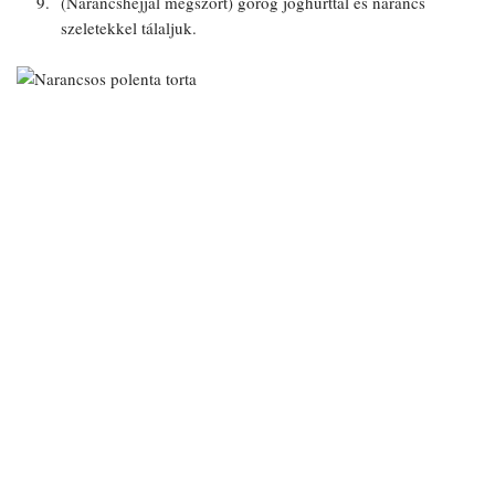
(Narancshéjjal megszórt) görög joghurttal és narancs
szeletekkel tálaljuk.