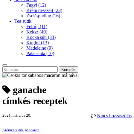
Fagyi
(12)
Krém desszert
(23)
Zselé-puding
(16)
Tea sütik
Felfújt
(11)
Keksz
(40)
Kocka süti
(33)
Kuglóf
(13)
Madeleine
(9)
Palacsinta
(10)
Keresés
ganache
címkés receptek
2021. március 20.
Nincs hozzászólás
Krémes sütik
,
Macaron