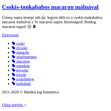
Csokis-tonkababos macaron málnával
Ünnep napra ünnepi süti jár: legyen idén ez a csokis-tonkababos
macaron málnával a Te macaron napos finomságod! Boldog
macaron napot! 😉 🍫
Elolvasom
csoki
étcsoki
ganache
gluténmentes
macaron
mandula
tejcsoki
tejszín
tojásfehérje
tonkabab
2011-2026 © Minden jog fenntartva.
Oldal tetejére