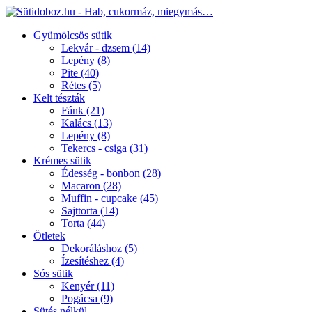
Gyümölcsös sütik
Lekvár - dzsem
(14)
Lepény
(8)
Pite
(40)
Rétes
(5)
Kelt tészták
Fánk
(21)
Kalács
(13)
Lepény
(8)
Tekercs - csiga
(31)
Krémes sütik
Édesség - bonbon
(28)
Macaron
(28)
Muffin - cupcake
(45)
Sajttorta
(14)
Torta
(44)
Ötletek
Dekoráláshoz
(5)
Ízesítéshez
(4)
Sós sütik
Kenyér
(11)
Pogácsa
(9)
Sütés nélkül