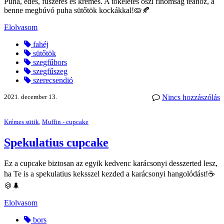
Puha, édes, fűszeres és krémes. A tökéletes őszi finomság teához, a
benne megbúvó puha sütőtök kockákkal!🥧🍂
Elolvasom
fahéj
sütőtök
szegfűbors
szegfűszeg
szerecsendió
2021. december 13.
Nincs hozzászólás
Krémes sütik
,
Muffin - cupcake
Spekulatius cupcake
Ez a cupcake biztosan az egyik kedvenc karácsonyi desszerted lesz,
ha Te is a spekulatius keksszel kezded a karácsonyi hangolódást!☕
🍪🌲
Elolvasom
bors