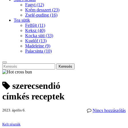
Fagyi
(12)
Krém desszert
(23)
Zselé-puding
(16)
Tea sütik
Felfújt
(11)
Keksz
(40)
Kocka süti
(33)
Kuglóf
(13)
Madeleine
(9)
Palacsinta
(10)
Keresés
szerecsendió
címkés receptek
2023. április 6.
Nincs hozzászólás
Kelt tészták