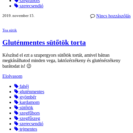
szegfűbors
szerecsendió
2019. november 15.
Nincs hozzászólás
Tea sütik
Gluténmentes sütőtök torta
Készítsd el ezt a szupergyors sütőtök tortát, amivel bátran
megkínálhatod minden vega, laktózérzékeny és gluténérzékeny
barátodat is! 😉
Elolvasom
fahéj
gluténmentes
gyömbér
kardamom
sütőtök
szegfűbors
szegfűszeg
szerecsendió
tejmentes