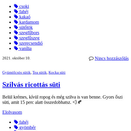
csoki
fahéj
kakaó
kardamom
sütőtök
szegfűbors
szegfűszeg
szerecsendió
vanília
2021. október 10.
Nincs hozzászólás
Gyümölcsös sütik
,
Tea sütik
,
Kocka süti
Szilvás ricottás süti
Belül krémes, kívül ropog és még szilva is van benne. Gyors őszi
süti, amit 15 perc alatt összedobhatsz. 💨🍂
Elolvasom
fahéj
gyömbér