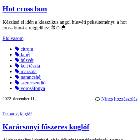
Hot cross bun
Készítsd el idén a klasszikus angol húsvéti péksüteményt, a hot
cross bun-t a reggelihez!🐰🥚🐣
Elolvasom
citrom
fahéj
húsvét
kelt tészta
mazsola
narancshéj
szerecsendió
vörösáfonya
2022. december 11.
Nincs hozzászólás
Tea sütik
,
Kuglóf
Karácsonyi fűszeres kuglóf