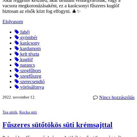
Akár reggelire készíted, akár délutáni vendégvárónak, vagy a
vacsora megkoronázásaként, ez a karácsonyi fűszeres kuglóf
biztosan az elsők közt fog elfogyni. 🎄✨
Elolvasom
fahéj
gyömbér
karácsony
kardamom
kelt tészta
kuglóf
narancs
szegfűbors
szegfűszeg
szerecsendió
vörösáfonya
2022. november 12.
Nincs hozzászólás
Tea sütik
,
Kocka süti
Fűszeres sütőtökös süti krémsajttal