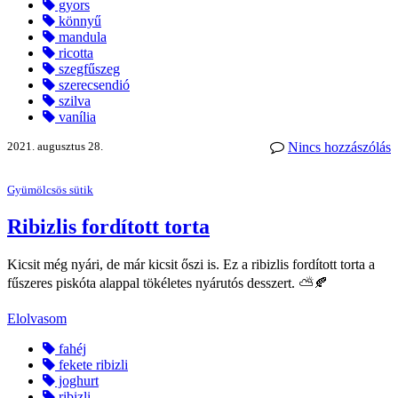
gyors
könnyű
mandula
ricotta
szegfűszeg
szerecsendió
szilva
vanília
2021. augusztus 28.
Nincs hozzászólás
Gyümölcsös sütik
Ribizlis fordított torta
Kicsit még nyári, de már kicsit őszi is. Ez a ribizlis fordított torta a
fűszeres piskóta alappal tökéletes nyárutós desszert. ⛅🍂
Elolvasom
fahéj
fekete ribizli
joghurt
ribizli