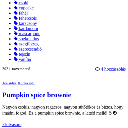
csoki
cupcake
fahéj
fehércsoki
karácsony
kardamom
mascarpone
spekulatius
szegfűszeg
szerecsendió
tejszín
vanília
2021. november 8.
4 hozzászólás
Tea sütik
,
Kocka süti
Pumpkin spice brownie
Nagyon csokis, nagyon ragacsos, nagyon sütőtökös és biztos, hogy
imádni fogod. Ez a pumpkin spice brownie, a lattéd mellé! ☕🎃
Elolvasom