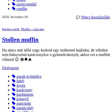
szerecsendió
vanília
2020. december 18.
Nincs hozzászólás
Krémes sütik
,
Muffin - cupcake
Stollen muffin
Ha nincs már időd vagy kedved egy stollennel bajlódni, de véletlen
sem hiányozhat karácsonykor a gyümölcskenyér, akkor ezt a muffint
válaszd 😉 🧁🔔🎄
Elolvasom
aszalt gyümölcs
fahéj
gyors
karácsony
kardamom
könnyű
marcipán
narancshéj