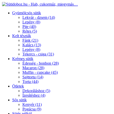
Gyümölcsös sütik
Lekvár - dzsem
(14)
Lepény
(8)
Pite
(40)
Rétes
(5)
Kelt tészták
Fánk
(21)
Kalács
(13)
Lepény
(8)
Tekercs - csiga
(31)
Krémes sütik
Édesség - bonbon
(28)
Macaron
(28)
Muffin - cupcake
(45)
Sajttorta
(14)
Torta
(44)
Ötletek
Dekoráláshoz
(5)
Ízesítéshez
(4)
Sós sütik
Kenyér
(11)
Pogácsa
(9)
Sütés nélkül