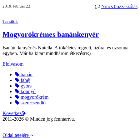
2019. február 22.
Nincs hozzászólás
Tea sütik
Mogyorókrémes banánkenyér
Banán, kenyér és Nutella. A tökéletes reggeli, tízórai és uzsonna
egyben. Már ha kitart mindhárom étkezésre:)
Elolvasom
banán
fahéj
gyors
könnyű
mogyorókrém
szerecsendió
Következő
2011-2026 © Minden jog fenntartva.
Oldal tetejére