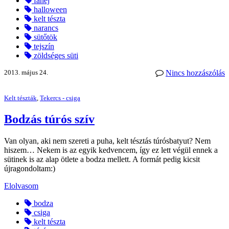
fahéj
halloween
kelt tészta
narancs
sütőtök
tejszín
zöldséges süti
2013. május 24.
Nincs hozzászólás
Kelt tészták
,
Tekercs - csiga
Bodzás túrós szív
Van olyan, aki nem szereti a puha, kelt tésztás túrósbatyut? Nem
hiszem… Nekem is az egyik kedvencem, így ez lett végül ennek a
sütinek is az alap ötlete a bodza mellett. A formát pedig kicsit
újragondoltam:)
Elolvasom
bodza
csiga
kelt tészta