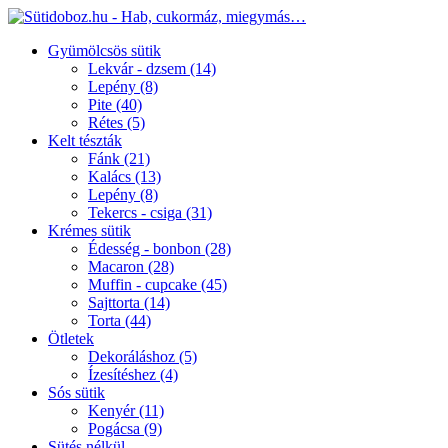
Gyümölcsös sütik
Lekvár - dzsem
(14)
Lepény
(8)
Pite
(40)
Rétes
(5)
Kelt tészták
Fánk
(21)
Kalács
(13)
Lepény
(8)
Tekercs - csiga
(31)
Krémes sütik
Édesség - bonbon
(28)
Macaron
(28)
Muffin - cupcake
(45)
Sajttorta
(14)
Torta
(44)
Ötletek
Dekoráláshoz
(5)
Ízesítéshez
(4)
Sós sütik
Kenyér
(11)
Pogácsa
(9)
Sütés nélkül