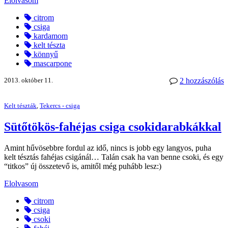
Elolvasom
citrom
csiga
kardamom
kelt tészta
könnyű
mascarpone
2013. október 11.
2 hozzászólás
Kelt tészták
,
Tekercs - csiga
Sütőtökös-fahéjas csiga csokidarabkákkal
Amint hűvösebbre fordul az idő, nincs is jobb egy langyos, puha
kelt tésztás fahéjas csigánál… Talán csak ha van benne csoki, és egy
“titkos” új összetevő is, amitől még puhább lesz:)
Elolvasom
citrom
csiga
csoki