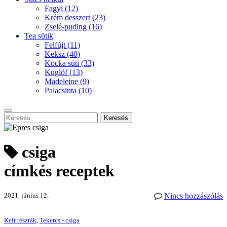
Fagyi
(12)
Krém desszert
(23)
Zselé-puding
(16)
Tea sütik
Felfújt
(11)
Keksz
(40)
Kocka süti
(33)
Kuglóf
(13)
Madeleine
(9)
Palacsinta
(10)
Keresés
csiga
címkés receptek
2021. június 12.
Nincs hozzászólás
Kelt tészták
,
Tekercs - csiga