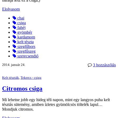
barátja lesz ez a csiga;)
Elolvasom
chai
csiga
fahéj
gyömbér
kardamom
kelt tészta
szegfűbors
szegfűszeg
szerecsendió
2014. január 24.
3 hozzászólás
Kelt tészták
,
Tekercs - csiga
Citromos csiga
Mi lehetne jobb egy hideg téli napon, mint egy langyos puha kelt
tésztás sütemény, amiben ízletes gyümölcsös töltelék lapul…
Mondjuk citromos.