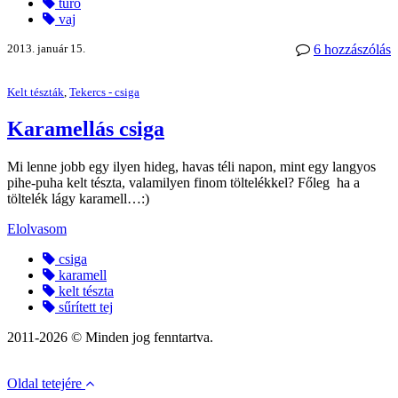
túró
vaj
2013. január 15.
6 hozzászólás
Kelt tészták
,
Tekercs - csiga
Karamellás csiga
Mi lenne jobb egy ilyen hideg, havas téli napon, mint egy langyos
pihe-puha kelt tészta, valamilyen finom töltelékkel? Főleg ha a
töltelék lágy karamell…:)
Elolvasom
csiga
karamell
kelt tészta
sűrített tej
2011-2026 © Minden jog fenntartva.
Oldal tetejére