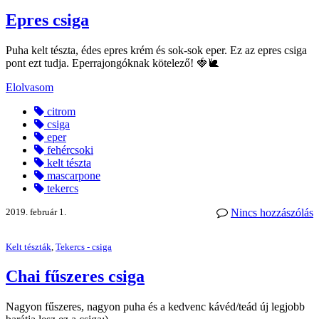
Epres csiga
Puha kelt tészta, édes epres krém és sok-sok eper. Ez az epres csiga
pont ezt tudja. Eperrajongóknak kötelező! 🍓🐌
Elolvasom
citrom
csiga
eper
fehércsoki
kelt tészta
mascarpone
tekercs
2019. február 1.
Nincs hozzászólás
Kelt tészták
,
Tekercs - csiga
Chai fűszeres csiga
Nagyon fűszeres, nagyon puha és a kedvenc kávéd/teád új legjobb