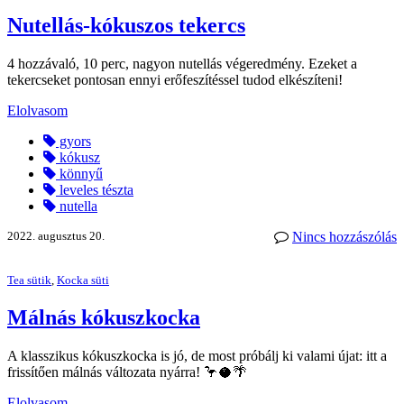
Nutellás-kókuszos tekercs
4 hozzávaló, 10 perc, nagyon nutellás végeredmény. Ezeket a
tekercseket pontosan ennyi erőfeszítéssel tudod elkészíteni!
Elolvasom
gyors
kókusz
könnyű
leveles tészta
nutella
2022. augusztus 20.
Nincs hozzászólás
Tea sütik
,
Kocka süti
Málnás kókuszkocka
A klasszikus kókuszkocka is jó, de most próbálj ki valami újat: itt a
frissítően málnás változata nyárra! 🦩🥥🌴
Elolvasom