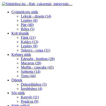
Gyümölcsös sütik
Lekvár - dzsem
(14)
Lepény
(8)
Pite
(40)
Rétes
(5)
Kelt tészták
Fánk
(21)
Kalács
(13)
Lepény
(8)
Tekercs - csiga
(31)
Krémes sütik
Édesség - bonbon
(28)
Macaron
(28)
Muffin - cupcake
(45)
Sajttorta
(14)
Torta
(44)
Ötletek
Dekoráláshoz
(5)
Ízesítéshez
(4)
Sós sütik
Kenyér
(11)
Pogácsa
(9)
Sütés nélkül