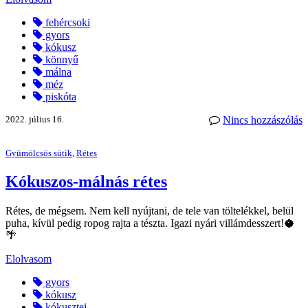
fehércsoki
gyors
kókusz
könnyű
málna
méz
piskóta
2022. július 16.
Nincs hozzászólás
Gyümölcsös sütik
,
Rétes
Kókuszos-málnás rétes
Rétes, de mégsem. Nem kell nyújtani, de tele van töltelékkel, belül
puha, kívül pedig ropog rajta a tészta. Igazi nyári villámdesszert!🥥
🌴
Elolvasom
gyors
kókusz
kókusztej