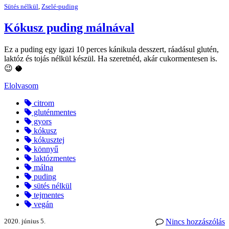
Sütés nélkül
,
Zselé-puding
Kókusz puding málnával
Ez a puding egy igazi 10 perces kánikula desszert, ráadásul glutén,
laktóz és tojás nélkül készül. Ha szeretnéd, akár cukormentesen is.
😉 🥥
Elolvasom
citrom
gluténmentes
gyors
kókusz
kókusztej
könnyű
laktózmentes
málna
puding
sütés nélkül
tejmentes
vegán
2020. június 5.
Nincs hozzászólás