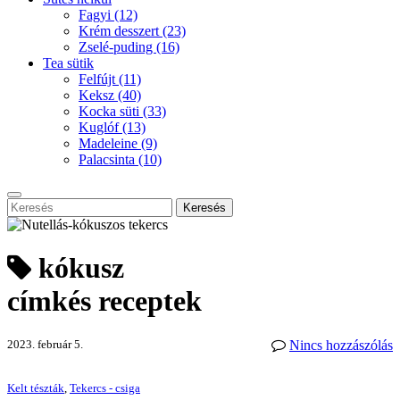
Fagyi
(12)
Krém desszert
(23)
Zselé-puding
(16)
Tea sütik
Felfújt
(11)
Keksz
(40)
Kocka süti
(33)
Kuglóf
(13)
Madeleine
(9)
Palacsinta
(10)
Keresés
kókusz
címkés receptek
2023. február 5.
Nincs hozzászólás
Kelt tészták
,
Tekercs - csiga