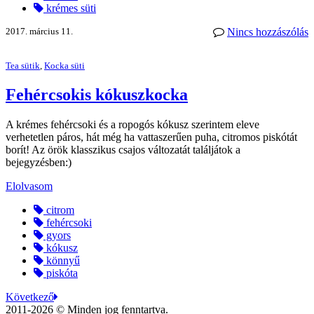
krémes süti
2017. március 11.
Nincs hozzászólás
Tea sütik
,
Kocka süti
Fehércsokis kókuszkocka
A krémes fehércsoki és a ropogós kókusz szerintem eleve
verhetetlen páros, hát még ha vattaszerűen puha, citromos piskótát
borít! Az örök klasszikus csajos változatát találjátok a
bejegyzésben:)
Elolvasom
citrom
fehércsoki
gyors
kókusz
könnyű
piskóta
Következő
2011-2026 © Minden jog fenntartva.