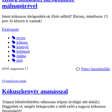
málnapürével
Isteni kókuszos túrógombócok főzés nélkül? Bizony, mindössze 15
perc és készen is vannak!
Elolvasom
gyors
kókusz
könnyű
krémsajt
málna
túró
2018. augusztus 17.
Nincs hozzászólás
Gyümölcsös sütik
Kókuszkenyér ananásszal
Trópusi hőmérséklethez stílusosan trópusi ízvilágú süti dukál;)
Higgyétek el, megéri bekapcsolni a sütőt ezért a nagyon kókuszos
finomságért!