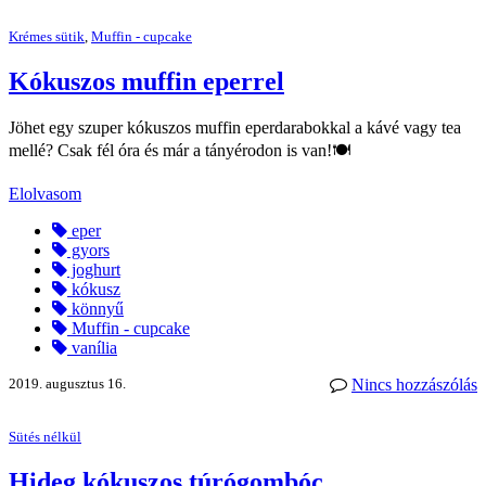
Krémes sütik
,
Muffin - cupcake
Kókuszos muffin eperrel
Jöhet egy szuper kókuszos muffin eperdarabokkal a kávé vagy tea
mellé? Csak fél óra és már a tányérodon is van!🍽️
Elolvasom
eper
gyors
joghurt
kókusz
könnyű
Muffin - cupcake
vanília
2019. augusztus 16.
Nincs hozzászólás
Sütés nélkül
Hideg kókuszos túrógombóc