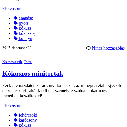
Elolvasom
ananász
gyors
kókusz
kókusztej
könnyű
2017. december 22.
Nincs hozzászólás
Krémes sütik
,
Torta
Kókuszos minitorták
Ezek a varázslatos karácsonyi tortácskák az ünnepi asztal legszebb
díszei lesznek, akár kicsiben, személyre szólóan, akár nagy
méretben készítitek el!
Elolvasom
fehércsoki
karácsony
kókusz