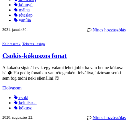
könnyű
málna
réteslap
vanília
2021. január 30.
Nincs hozzászólás
Kelt tészták
,
Tekercs - csiga
Csokis-kókuszos fonat
A kakaóscsigánál csak egy valami lehet jobb: ha van benne kókusz
is! 🥥 Ha pedig fonatban van rétegenként felváltva, biztosan senki
sem fog tudni neki ellenállni!😋
Elolvasom
csoki
kelt tészta
kókusz
2020. augusztus 22.
Nincs hozzászólás