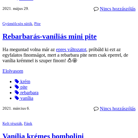
2021. május 29.
Nincs hozzászólás
Gyümölcsös sütik
,
Pite
Rebarbarás-vaníliás mini pite
Ha meguntad volna már az
epres változatot
, próbáld ki ezt az
egyfalatos finomságot, mert a rebarbara pite nem csak eperrel, de
vanília krémmel is szuper finom! 🍮🤩
Elolvasom
krém
pite
rebarbara
vanília
2021. március 6.
Nincs hozzászólás
Kelt tészták
,
Fánk
Vanília krémes bombolini