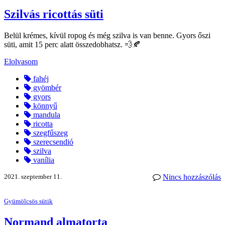
Szilvás ricottás süti
Belül krémes, kívül ropog és még szilva is van benne. Gyors őszi
süti, amit 15 perc alatt összedobhatsz. 💨🍂
Elolvasom
fahéj
gyömbér
gyors
könnyű
mandula
ricotta
szegfűszeg
szerecsendió
szilva
vanília
2021. szeptember 11.
Nincs hozzászólás
Gyümölcsös sütik
Normand almatorta