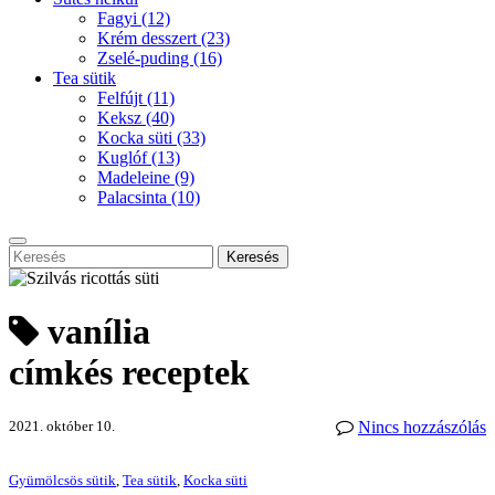
Fagyi
(12)
Krém desszert
(23)
Zselé-puding
(16)
Tea sütik
Felfújt
(11)
Keksz
(40)
Kocka süti
(33)
Kuglóf
(13)
Madeleine
(9)
Palacsinta
(10)
Keresés
vanília
címkés receptek
2021. október 10.
Nincs hozzászólás
Gyümölcsös sütik
,
Tea sütik
,
Kocka süti