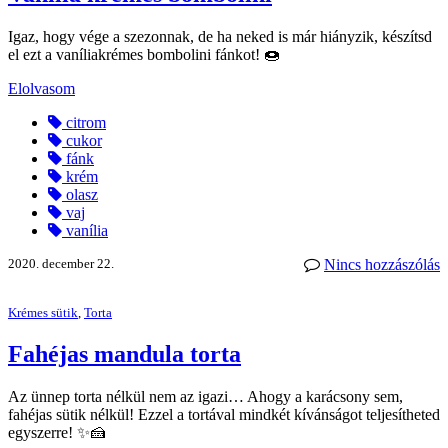
Igaz, hogy vége a szezonnak, de ha neked is már hiányzik, készítsd
el ezt a vaníliakrémes bombolini fánkot! 🍩
Elolvasom
citrom
cukor
fánk
krém
olasz
vaj
vanília
2020. december 22.
Nincs hozzászólás
Krémes sütik
,
Torta
Fahéjas mandula torta
Az ünnep torta nélkül nem az igazi… Ahogy a karácsony sem,
fahéjas sütik nélkül! Ezzel a tortával mindkét kívánságot teljesítheted
egyszerre! ✨🍰