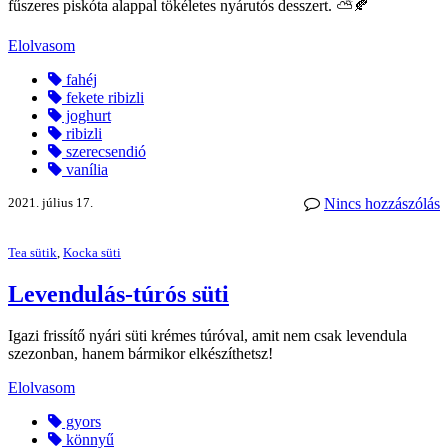
fűszeres piskóta alappal tökéletes nyárutós desszert. ⛅🍂
Elolvasom
fahéj
fekete ribizli
joghurt
ribizli
szerecsendió
vanília
2021. július 17.
Nincs hozzászólás
Tea sütik
,
Kocka süti
Levendulás-túrós süti
Igazi frissítő nyári süti krémes túróval, amit nem csak levendula
szezonban, hanem bármikor elkészíthetsz!
Elolvasom
gyors
könnyű