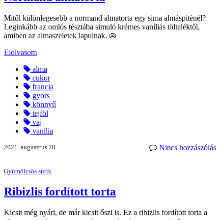
Mitől különlegesebb a normand almatorta egy sima almáspiténél?
Leginkább az omlós tésztába simuló krémes vaníliás tölteléktől,
amiben az almaszeletek lapulnak. 🥧
Elolvasom
alma
cukor
francia
gyors
könnyű
tejföl
vaj
vanília
2021. augusztus 28.
Nincs hozzászólás
Gyümölcsös sütik
Ribizlis fordított torta
Kicsit még nyári, de már kicsit őszi is. Ez a ribizlis fordított torta a