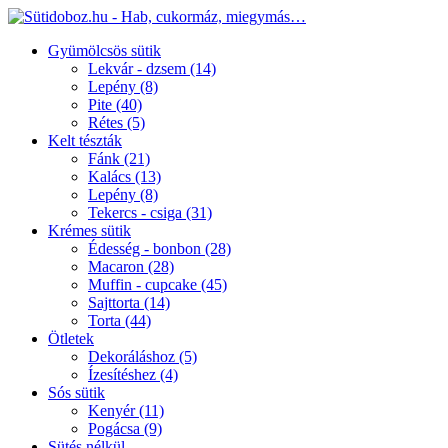
Gyümölcsös sütik
Lekvár - dzsem
(14)
Lepény
(8)
Pite
(40)
Rétes
(5)
Kelt tészták
Fánk
(21)
Kalács
(13)
Lepény
(8)
Tekercs - csiga
(31)
Krémes sütik
Édesség - bonbon
(28)
Macaron
(28)
Muffin - cupcake
(45)
Sajttorta
(14)
Torta
(44)
Ötletek
Dekoráláshoz
(5)
Ízesítéshez
(4)
Sós sütik
Kenyér
(11)
Pogácsa
(9)
Sütés nélkül