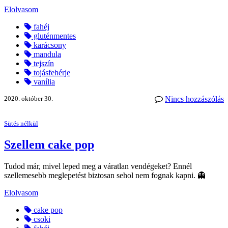
Elolvasom
fahéj
gluténmentes
karácsony
mandula
tejszín
tojásfehérje
vanília
2020. október 30.
Nincs hozzászólás
Sütés nélkül
Szellem cake pop
Tudod már, mivel leped meg a váratlan vendégeket? Ennél
szellemesebb meglepetést biztosan sehol nem fognak kapni. 👻
Elolvasom
cake pop
csoki