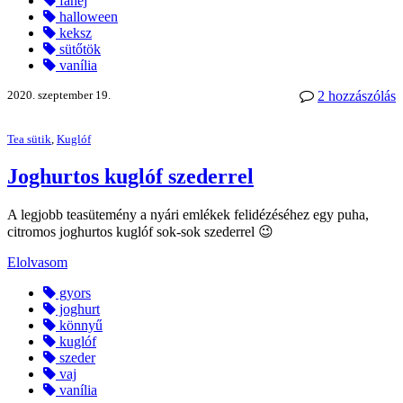
fahéj
halloween
keksz
sütőtök
vanília
2020. szeptember 19.
2 hozzászólás
Tea sütik
,
Kuglóf
Joghurtos kuglóf szederrel
A legjobb teasütemény a nyári emlékek felidézéséhez egy puha,
citromos joghurtos kuglóf sok-sok szederrel 😉
Elolvasom
gyors
joghurt
könnyű
kuglóf
szeder
vaj
vanília