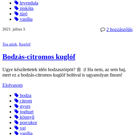
levendula
piskóta
túró
vanília
2021. július 3.
2 hozzászólás
Tea sütik
,
Kuglóf
Bodzás-citromos kuglóf
Ugye készítettetek idén bodzaszörpöt? 🌼 🧃Ha nem, az sem baj,
mert ez a bodzás-citromos kuglóf boltival is ugyanolyan finom!
Elolvasom
bodza
citrom
gyors
joghurt
könnyű
porcukor
vaj
vanília