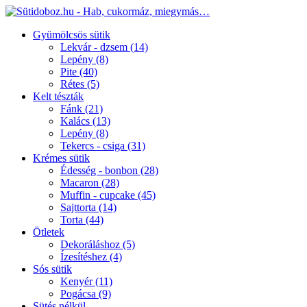
Gyümölcsös sütik
Lekvár - dzsem
(14)
Lepény
(8)
Pite
(40)
Rétes
(5)
Kelt tészták
Fánk
(21)
Kalács
(13)
Lepény
(8)
Tekercs - csiga
(31)
Krémes sütik
Édesség - bonbon
(28)
Macaron
(28)
Muffin - cupcake
(45)
Sajttorta
(14)
Torta
(44)
Ötletek
Dekoráláshoz
(5)
Ízesítéshez
(4)
Sós sütik
Kenyér
(11)
Pogácsa
(9)
Sütés nélkül