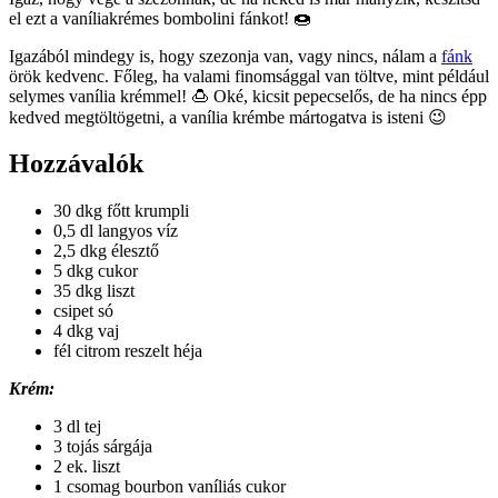
el ezt a vaníliakrémes bombolini fánkot! 🍩
Igazából mindegy is, hogy szezonja van, vagy nincs, nálam a
fánk
örök kedvenc. Főleg, ha valami finomsággal van töltve, mint például
selymes vanília krémmel! 🍮 Oké, kicsit pepecselős, de ha nincs épp
kedved megtöltögetni, a vanília krémbe mártogatva is isteni 😉
Hozzávalók
30 dkg főtt krumpli
0,5 dl langyos víz
2,5 dkg élesztő
5 dkg cukor
35 dkg liszt
csipet só
4 dkg vaj
fél citrom reszelt héja
Krém:
3 dl tej
3 tojás sárgája
2 ek. liszt
1 csomag bourbon vaníliás cukor