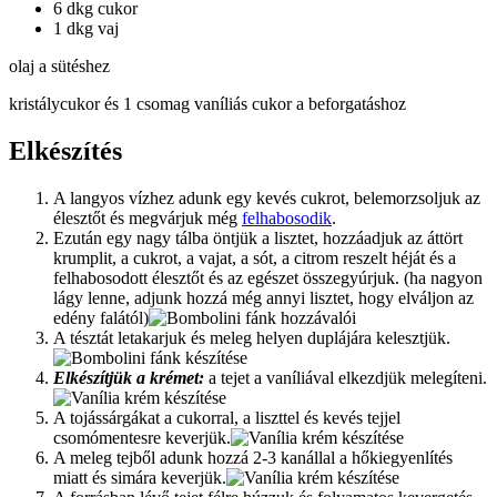
6 dkg cukor
1 dkg vaj
olaj a sütéshez
kristálycukor és 1 csomag vaníliás cukor a beforgatáshoz
Elkészítés
A langyos vízhez adunk egy kevés cukrot, belemorzsoljuk az
élesztőt és megvárjuk még
felhabosodik
.
Ezután egy nagy tálba öntjük a lisztet, hozzáadjuk az áttört
krumplit, a cukrot, a vajat, a sót, a citrom reszelt héját és a
felhabosodott élesztőt és az egészet összegyúrjuk. (ha nagyon
lágy lenne, adjunk hozzá még annyi lisztet, hogy elváljon az
edény falától)
A tésztát letakarjuk és meleg helyen duplájára kelesztjük.
Elkészítjük a krémet:
a tejet a vaníliával elkezdjük melegíteni.
A tojássárgákat a cukorral, a liszttel és kevés tejjel
csomómentesre keverjük.
A meleg tejből adunk hozzá 2-3 kanállal a hőkiegyenlítés
miatt és simára keverjük.