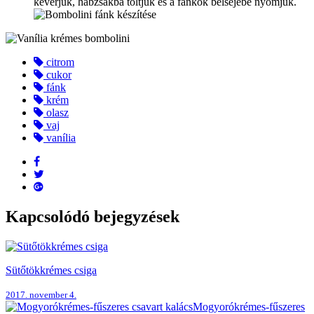
keverjük, habzsákba töltjük és a fánkok belsejébe nyomjuk.
citrom
cukor
fánk
krém
olasz
vaj
vanília
Kapcsolódó bejegyzések
Sütőtökkrémes csiga
2017. november 4.