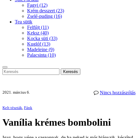
Fagyi
(12)
Krém desszert
(23)
Zselé-puding
(16)
Tea sütik
Felfújt
(11)
Keksz
(40)
Kocka süti
(33)
Kuglóf
(13)
Madeleine
(9)
Palacsinta
(10)
Keresés
2021. március 6.
Nincs hozzászólás
Kelt tészták
,
Fánk
Vanília krémes bombolini
Igaz, hogy vége a szezonnak, de ha neked is már hiányzik, készítsd