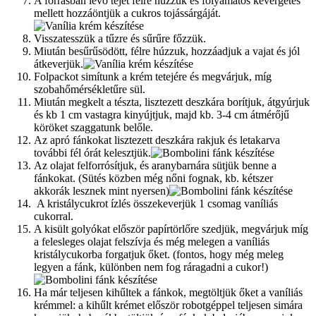
A forrásban lévő tejet félre húzzuk és folyamatos kevergetés
mellett hozzáöntjük a cukros tojássárgáját.
Visszatesszük a tűzre és sűrűre főzzük.
Miután besűrűsödött, félre húzzuk, hozzáadjuk a vajat és jól
átkeverjük.
Folpackot simítunk a krém tetejére és megvárjuk, míg
szobahőmérsékletűre sül.
Miután megkelt a tészta, lisztezett deszkára borítjuk, átgyúrjuk
és kb 1 cm vastagra kinyújtjuk, majd kb. 3-4 cm átmérőjű
köröket szaggatunk belőle.
Az apró fánkokat lisztezett deszkára rakjuk és letakarva
további fél órát kelesztjük.
Az olajat felforrósítjuk, és aranybarnára sütjük benne a
fánkokat. (Sütés közben még nőni fognak, kb. kétszer
akkorák lesznek mint nyersen)
A kristálycukrot ízlés összekeverjük 1 csomag vaníliás
cukorral.
A kisült golyókat először papírtörlőre szedjük, megvárjuk míg
a felesleges olajat felszívja és még melegen a vaníliás
kristálycukorba forgatjuk őket. (fontos, hogy még meleg
legyen a fánk, különben nem fog ráragadni a cukor!)
Ha már teljesen kihűltek a fánkok, megtöltjük őket a vaníliás
krémmel: a kihűlt krémet először robotgéppel teljesen simára