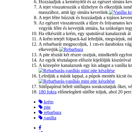
Hozzáadjuk a keményítőt és az egészet simára kev
A tejet visszatesszük a tűzhelyre és elkezdjük ism
masszához, amit így simára keverünk.
A tejet félre húzzuk és hozzáadjuk a tojásos kever
Az egészet visszatesszük a tűzre és folyamatos kev
vegyük félre és keverjük simára, ha szükséges teg
Ha elkészült a krém, egy spatulával kanalazzuk át
A krém tetejét folpack-kal lefedjük, megvárjuk, m
A rebarbarát megpucoljuk, 1 cm-es darabokra vágj
elkeverjük.
A pite tésztát két részre osztjuk, mindkettőt egyf
Az egyik tésztalapon először kijelöljük kiszúróval 
A közepére kanalazunk egy kis adagot a vanília kr
Lefedjük a másik lappal, a púpok mentén kicsit ös
Sütőpapírral bélelt sütőlapra sorakoztatjuk őket, 
180 fokra
előmelegített sütőbe toljuk, ahol 20 perc
krém
pite
rebarbara
vanília