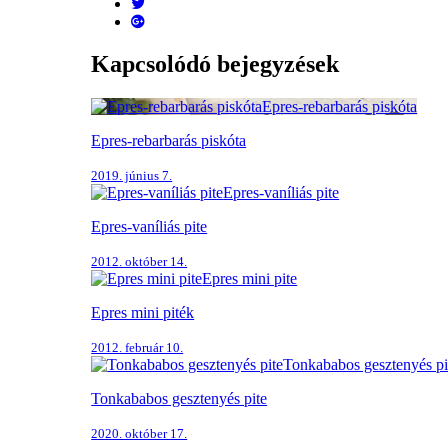
Kapcsolódó bejegyzések
Epres-rebarbarás piskóta
Epres-rebarbarás piskóta
2019. június 7.
Epres-vaníliás pite
Epres-vaníliás pite
2012. október 14.
Epres mini pite
Epres mini piték
2012. február 10.
Tonkababos gesztenyés pi
Tonkababos gesztenyés pite
2020. október 17.