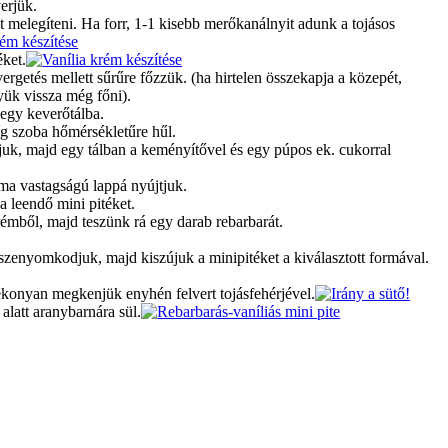
erjük.
ét melegíteni. Ha forr, 1-1 kisebb merőkanálnyit adunk a tojásos
éket.
ergetés mellett sűrűre főzzük. (ha hirtelen összekapja a közepét,
yük vissza még főni).
 egy keverőtálba.
íg szoba hőmérsékletűre hűl.
uk, majd egy tálban a keményítővel és egy púpos ek. cukorral
orma vastagságú lappá nyújtjuk.
a leendő mini pitéket.
émből, majd teszünk rá egy darab rebarbarát.
szenyomkodjuk, majd kiszújuk a minipitéket a kiválasztott formával.
vékonyan megkenjük enyhén felvert tojásfehérjével.
 alatt aranybarnára sül.