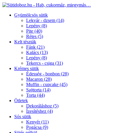
Gyümölcsös sütik
Lekvár - dzsem
(14)
Lepény
(8)
Pite
(40)
Rétes
(5)
Kelt tészták
Fánk
(21)
Kalács
(13)
Lepény
(8)
Tekercs - csiga
(31)
Krémes sütik
Édesség - bonbon
(28)
Macaron
(28)
Muffin - cupcake
(45)
Sajttorta
(14)
Torta
(44)
Ötletek
Dekoráláshoz
(5)
Ízesítéshez
(4)
Sós sütik
Kenyér
(11)
Pogácsa
(9)
Sütés nélkül