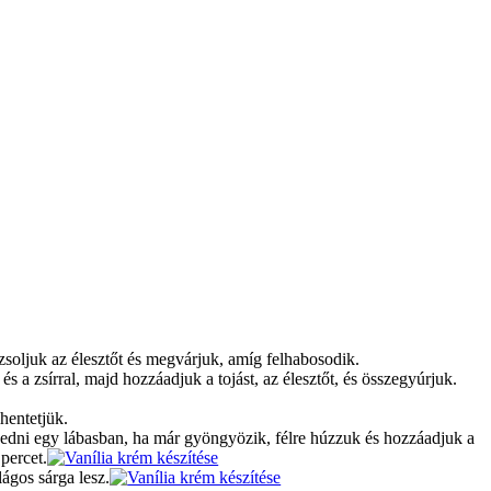
zsoljuk az élesztőt és megvárjuk, amíg felhabosodik.
és a zsírral, majd hozzáadjuk a tojást, az élesztőt, és összegyúrjuk.
ihentetjük.
legedni egy lábasban, ha már gyöngyözik, félre húzzuk és hozzáadjuk a
percet.
lágos sárga lesz.