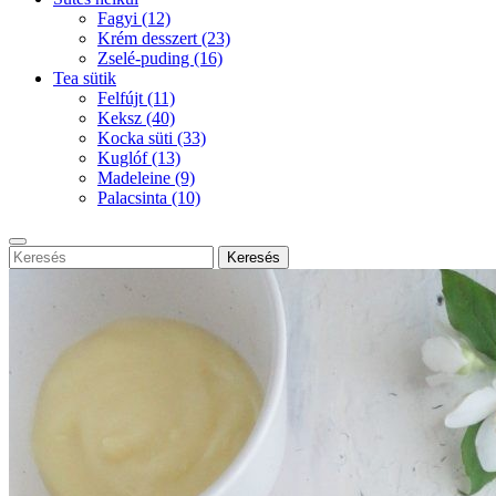
Fagyi
(12)
Krém desszert
(23)
Zselé-puding
(16)
Tea sütik
Felfújt
(11)
Keksz
(40)
Kocka süti
(33)
Kuglóf
(13)
Madeleine
(9)
Palacsinta
(10)
Keresés