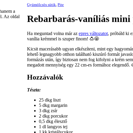
Gyümölcsös sütik
,
Pite
 hanem a
Rebarbarás-vaníliás mini 
l. Az oldal
Ha meguntad volna már az
epres változatot
, próbáld ki 
vanília krémmel is szuper finom! 🍮🤩
Kicsit macerásabb ugyan elkészíteni, mint egy hagyomány
lehető legnagyobb otthon található kiszúró formát java
formázás után, így biztosan nem fog kifolyni a krém se
megadott mennyiség egy 22 cm-es formához elegendő. 
Hozzávalók
Tészta:
25 dkg liszt
5 dkg margarin
3 dkg zsír
2 dkg porcukor
0,5 dkg élesztő
1 dl langyos tej
1 kk kristálycukor