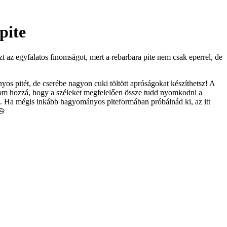
pite
ezt az egyfalatos finomságot, mert a rebarbara pite nem csak eperrel, de
os pitét, de cserébe nagyon cuki töltött apróságokat készíthetsz! A
slom hozzá, hogy a széleket megfelelően össze tudd nyomkodni a
m. Ha mégis inkább hagyományos piteformában próbálnád ki, az itt
🥧