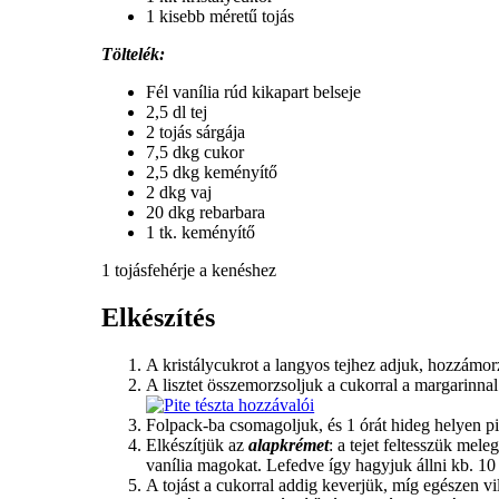
1 kisebb méretű tojás
Töltelék:
Fél vanília rúd kikapart belseje
2,5 dl tej
2 tojás sárgája
7,5 dkg cukor
2,5 dkg keményítő
2 dkg vaj
20 dkg rebarbara
1 tk. keményítő
1 tojásfehérje a kenéshez
Elkészítés
A kristálycukrot a langyos tejhez adjuk, hozzámor
A lisztet összemorzsoljuk a cukorral a margarinnal 
Folpack-ba csomagoljuk,
és 1 órát hideg helyen p
Elkészítjük az
alapkrémet
: a tejet feltesszük me
vanília magokat. Lefedve így hagyjuk állni kb. 10 
A tojást a cukorral addig keverjük, míg egészen vi