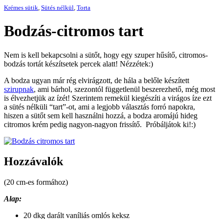
Krémes sütik
,
Sütés nélkül
,
Torta
Bodzás-citromos tart
Nem is kell bekapcsolni a sütőt, hogy egy szuper hűsítő, citromos-
bodzás tortát készítsetek percek alatt! Nézzétek:)
A bodza ugyan már rég elvirágzott, de hála a belőle készített
szirupnak
, ami bárhol, szezontól függetlenül beszerezhető, még most
is élvezhetjük az ízét! Szerintem remekül kiegészíti a virágos íze ezt
a sütés nélküli “tart”-ot, ami a legjobb választás forró napokra,
hiszen a sütőt sem kell használni hozzá, a bodza aromájú hideg
citromos krém pedig nagyon-nagyon frissítő. Próbáljátok ki!:)
Hozzávalók
(20 cm-es formához)
Alap:
20 dkg darált vaníliás omlós keksz