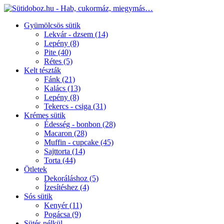
Gyümölcsös sütik
Lekvár - dzsem
(14)
Lepény
(8)
Pite
(40)
Rétes
(5)
Kelt tészták
Fánk
(21)
Kalács
(13)
Lepény
(8)
Tekercs - csiga
(31)
Krémes sütik
Édesség - bonbon
(28)
Macaron
(28)
Muffin - cupcake
(45)
Sajttorta
(14)
Torta
(44)
Ötletek
Dekoráláshoz
(5)
Ízesítéshez
(4)
Sós sütik
Kenyér
(11)
Pogácsa
(9)
Sütés nélkül