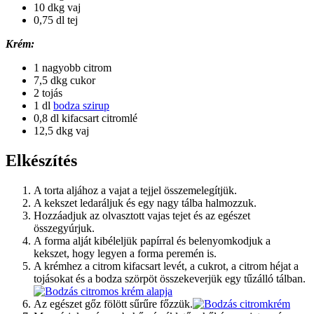
10 dkg vaj
0,75 dl tej
Krém:
1 nagyobb citrom
7,5 dkg cukor
2 tojás
1 dl
bodza szirup
0,8 dl kifacsart citromlé
12,5 dkg vaj
Elkészítés
A torta aljához a vajat a tejjel összemelegítjük.
A kekszet ledaráljuk és egy nagy tálba halmozzuk.
Hozzáadjuk az olvasztott vajas tejet és az egészet
összegyúrjuk.
A forma alját kibéleljük papírral és belenyomkodjuk a
kekszet, hogy legyen a forma peremén is.
A krémhez a citrom kifacsart levét, a cukrot, a citrom héjat a
tojásokat és a bodza szörpöt összekeverjük egy tűzálló tálban.
Az egészet gőz fölött sűrűre főzzük.