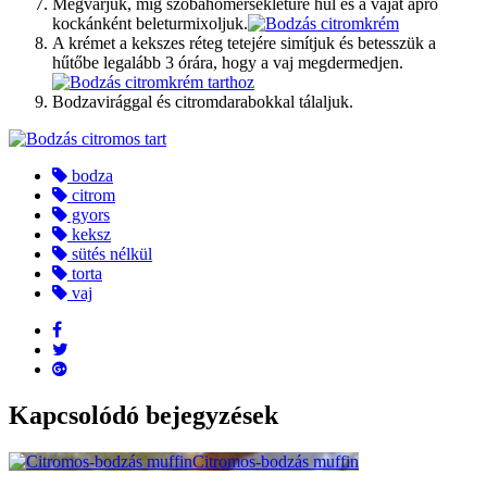
Megvárjuk, míg szobahőmérsékletűre hűl és a vajat apró
kockánként beleturmixoljuk.
A krémet a kekszes réteg tetejére simítjuk és betesszük a
hűtőbe legalább 3 órára, hogy a vaj megdermedjen.
Bodzavirággal és citromdarabokkal tálaljuk.
bodza
citrom
gyors
keksz
sütés nélkül
torta
vaj
Kapcsolódó bejegyzések
Citromos-bodzás muffin