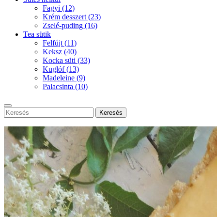
Fagyi
(12)
Krém desszert
(23)
Zselé-puding
(16)
Tea sütik
Felfújt
(11)
Keksz
(40)
Kocka süti
(33)
Kuglóf
(13)
Madeleine
(9)
Palacsinta
(10)
Keresés