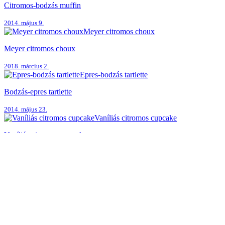
Citromos-bodzás muffin
2014. május 9.
Meyer citromos choux
Meyer citromos choux
2018. március 2.
Epres-bodzás tartlette
Bodzás-epres tartlette
2014. május 23.
Vaníliás citromos cupcake
Vaníliás-citromos cupcake
2017. április 14.
3 hozzászólás
Gerda
Válasz
2017. augusztus 2. - 15:06