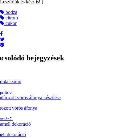
Leszűrjük és kész is!:)
bodza
citrom
cukor
csolódó bejegyzések
dula szirup
prilis 6.
rozott vörös áfonya
anuár 7.
ell dekoráció