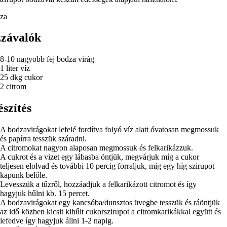
závalók
8-10 nagyobb fej bodza virág
1 liter víz
25 dkg cukor
2 citrom
észítés
A bodzavirágokat lefelé fordítva folyó víz alatt óvatosan megmossuk
és papírra tesszük száradni.
A citromokat nagyon alaposan megmossuk és felkarikázzuk.
A cukrot és a vizet egy lábasba öntjük, megvárjuk míg a cukor
teljesen elolvad és további 10 percig forraljuk, míg egy híg szirupot
kapunk belőle.
Levesszük a tűzről, hozzáadjuk a felkarikázott citromot és így
hagyjuk hűlni kb. 15 percet.
A bodzavirágokat egy kancsóba/dunsztos üvegbe tesszük és ráöntjük
az idő közben kicsit kihűlt cukorszirupot a citromkarikákkal együtt és
lefedve így hagyjuk állni 1-2 napig.