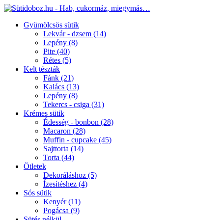
Gyümölcsös sütik
Lekvár - dzsem
(14)
Lepény
(8)
Pite
(40)
Rétes
(5)
Kelt tészták
Fánk
(21)
Kalács
(13)
Lepény
(8)
Tekercs - csiga
(31)
Krémes sütik
Édesség - bonbon
(28)
Macaron
(28)
Muffin - cupcake
(45)
Sajttorta
(14)
Torta
(44)
Ötletek
Dekoráláshoz
(5)
Ízesítéshez
(4)
Sós sütik
Kenyér
(11)
Pogácsa
(9)
Sütés nélkül