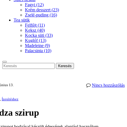
Fagyi
(12)
Krém desszert
(23)
Zselé-puding
(16)
Tea sütik
Felfújt
(11)
Keksz
(40)
Kocka süti
(33)
Kuglóf
(13)
Madeleine
(9)
Palacsinta
(10)
Keresés
únius 13.
Nincs hozzászólás
,
Ízesítéshez
dza szirup
szirupot bodzával készült édességek alapjául használom.