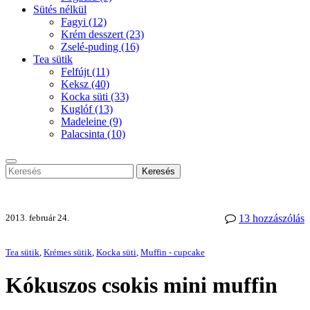
Sütés nélkül
Fagyi
(12)
Krém desszert
(23)
Zselé-puding
(16)
Tea sütik
Felfújt
(11)
Keksz
(40)
Kocka süti
(33)
Kuglóf
(13)
Madeleine
(9)
Palacsinta
(10)
Keresés
2013. február 24.
13 hozzászólás
Tea sütik
,
Krémes sütik
,
Kocka süti
,
Muffin - cupcake
Kókuszos csokis mini muffin