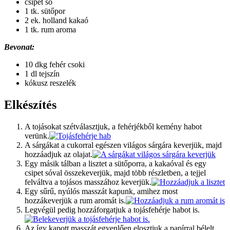
csipet só
1 tk. sütőpor
2 ek. holland kakaó
1 tk. rum aroma
Bevonat:
10 dkg fehér csoki
1 dl tejszín
kókusz reszelék
Elkészítés
A tojásokat szétválasztjuk, a fehérjékből kemény habot
verünk.
A sárgákat a cukorral egészen világos sárgára keverjük, majd
hozzáadjuk az olajat.
Egy másik tálban a lisztet a sütőporra, a kakaóval és egy
csipet sóval összekeverjük, majd több részletben, a tejjel
felváltva a tojásos masszához keverjük.
Egy sűrű, nyúlós masszát kapunk, amihez most
hozzákeverjük a rum aromát is.
Legvégül pedig hozzáforgatjuk a tojásfehérje habot is.
Az így kapott masszát egyenlően elosztjuk a papírral bélelt