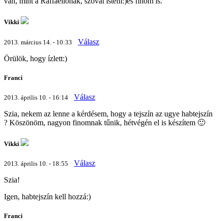
van, mint a Raffaellonak, szóval isteni:)és finom is.
Vikki
Válasz
2013. március 14. - 10:33
Örülök, hogy ízlett:)
Franci
Válasz
2013. április 10. - 16:14
Szia, nekem az lenne a kérdésem, hogy a tejszín az ugye habtejszín
? Köszönöm, nagyon finomnak tűnik, hétvégén el is készítem 🙂
Vikki
Válasz
2013. április 10. - 18:55
Szia!
Igen, habtejszín kell hozzá:)
Franci