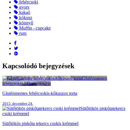
fehércsoki
gyors
kakaó
kókusz
könnyű
Muffin - cupcake
rum
Kapcsolódó bejegyzések
Gluténmentes
fehércsokis-kókuszos torta
Gluténmentes fehércsokis-kókuszos torta
2015. december 24.
Sütőtökös piskótatekercs
csoki krémmel
Sütőtökös piskóta tekercs csokis krémmel