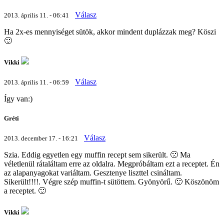
Válasz
2013. április 11. - 06:41
Ha 2x-es mennyiséget sütök, akkor mindent duplázzak meg? Köszi
🙂
Vikki
Válasz
2013. április 11. - 06:59
Így van:)
Gréti
Válasz
2013. december 17. - 16:21
Szia. Eddig egyetlen egy muffin recept sem sikerült. 🙁 Ma
véletlenül rátaláltam erre az oldalra. Megpróbáltam ezt a receptet. Én
az alapanyagokat variáltam. Gesztenye liszttel csináltam.
Sikerült!!!!. Végre szép muffin-t sütöttem. Gyönyörű. 🙂 Köszönöm
a receptet. 🙂
Vikki