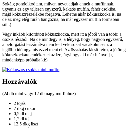
Sokáig gondolkodtam, milyen nevet adjak ennek a muffinnak,
ugyanis ez egy teljesen egyszerű, kakaós muffin, fehér csokiba,
majd kókuszreszelékbe forgatva. Lehetne akár kókuszkocka is, na
de az meg elég furán hangozna, ha már egyszer muffin formában
sült:)
Vagy inkább kifordított kókuszkocka, mert itt a jóból van a több: a
csokis részből. Na de mindegy is, a lényeg, hogy nagyon egyszerű,
a beforgatást leszámítva nem kell vele sokat vacakolni sem, a
legtöbb idő ugyanis ezzel ment el. Az összhatás kicsit retro, a jó öreg
kókuszkockára emlékeztet az íze, úgyhogy aki már hiányolja,
mindenképp próbálja ki:)
Hozzávalók
(24 db mini vagy 12 db nagy muffinhoz)
2 tojás
7 dkg cukor
0,5 dl olaj
1,2 dl tej
12,5 dkg liszt