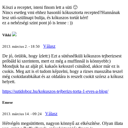
Köszi a receptet, isteni finom lett a süti 🙂
Nincs esetleg vmi ehhez hasonló kókusztorta recepted?Hannának
lesz utó-szülinapi bulija, és kókuszos tortát kért!
ez a nehézségi szint pont jó is lenne : ))
Vikki
Válasz
2013. március 2. - 18:50
De jó, örülök, hogy ízlett:) Ezt a sütésnélküli kókuszos tejberizsest
próbáld ki szerintem, mert ez még a muffinnál is könnyebb:)
Mondjuk ha az alját pl. kakaós keksszel csinálod, akkor már ez is
csokis. Meg azt is el tudom képzelni, hogy a rizses masszába teszel
még csokidarabkákat és az oldalára is reszelt csokit szórsz a kókusz
helyett.
https://sutidoboz.hu/kokuszos-tejberizs-torta-1-eves-a-blog/
Emese
Válasz
2013. március 14. - 09:24
Hétvégén megsütöttem, nagyon könnyű az elkészítése. Olyan illata