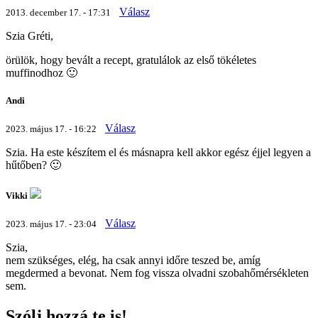
Válasz
2013. december 17. - 17:31
Szia Gréti,
örülök, hogy bevált a recept, gratulálok az első tökéletes
muffinodhoz 🙂
Andi
Válasz
2023. május 17. - 16:22
Szia. Ha este készítem el és másnapra kell akkor egész éjjel legyen a
hűtőben? 🙂
Vikki
Válasz
2023. május 17. - 23:04
Szia,
nem szükséges, elég, ha csak annyi időre teszed be, amíg
megdermed a bevonat. Nem fog vissza olvadni szobahőmérsékleten
sem.
Szólj hozzá te is!