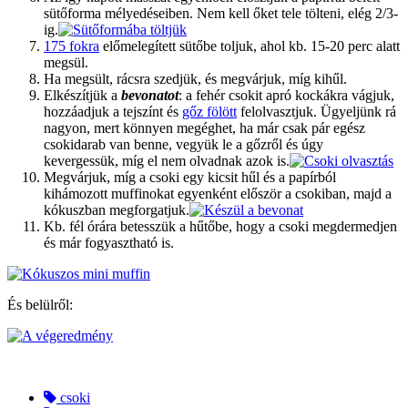
sütőforma mélyedéseiben. Nem kell őket tele tölteni, elég 2/3-
ig.
175 fokra
előmelegített sütőbe toljuk, ahol kb. 15-20 perc alatt
megsül.
Ha megsült, rácsra szedjük, és megvárjuk, míg kihűl.
Elkészítjük a
bevonatot
: a fehér csokit apró kockákra vágjuk,
hozzáadjuk a tejszínt és
gőz fölött
felolvasztjuk. Ügyeljünk rá
nagyon, mert könnyen megéghet, ha már csak pár egész
csokidarab van benne, vegyük le a gőzről és úgy
kevergessük, míg el nem olvadnak azok is.
Megvárjuk, míg a csoki egy kicsit hűl és a papírból
kihámozott muffinokat egyenként először a csokiban, majd a
kókuszban megforgatjuk.
Kb. fél órára betesszük a hűtőbe, hogy a csoki megdermedjen
és már fogyasztható is.
És belülről:
csoki