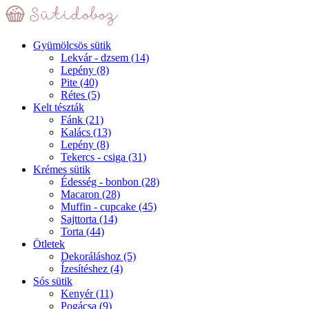
Gyümölcsös sütik
Lekvár - dzsem
(14)
Lepény
(8)
Pite
(40)
Rétes
(5)
Kelt tészták
Fánk
(21)
Kalács
(13)
Lepény
(8)
Tekercs - csiga
(31)
Krémes sütik
Édesség - bonbon
(28)
Macaron
(28)
Muffin - cupcake
(45)
Sajttorta
(14)
Torta
(44)
Ötletek
Dekoráláshoz
(5)
Ízesítéshez
(4)
Sós sütik
Kenyér
(11)
Pogácsa
(9)