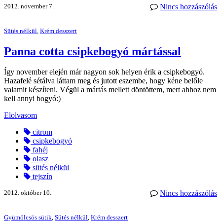
2012. november 7.
Nincs hozzászólás
Sütés nélkül
,
Krém desszert
Panna cotta csipkebogyó mártással
Így november elején már nagyon sok helyen érik a csipkebogyó.
Hazafelé sétálva láttam meg és jutott eszembe, hogy kéne belőle
valamit készíteni. Végül a mártás mellett döntöttem, mert ahhoz nem
kell annyi bogyó:)
Elolvasom
citrom
csipkebogyó
fahéj
olasz
sütés nélkül
tejszín
2012. október 10.
Nincs hozzászólás
Gyümölcsös sütik
,
Sütés nélkül
,
Krém desszert