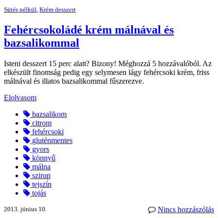
Sütés nélkül
,
Krém desszert
Fehércsokoládé krém málnával és
bazsalikommal
Isteni desszert 15 perc alatt? Bizony! Méghozzá 5 hozzávalóból. Az
elkészült finomság pedig egy selymesen lágy fehércsoki krém, friss
málnával és illatos bazsalikommal fűszerezve.
Elolvasom
bazsalikom
citrom
fehércsoki
gluténmentes
gyors
könnyű
málna
szirup
tejszín
tojás
2013. június 10.
Nincs hozzászólás