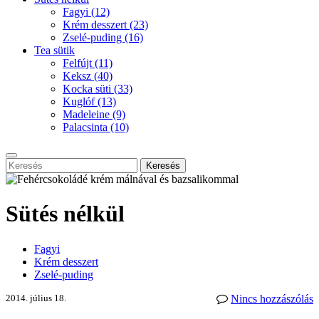
Fagyi
(12)
Krém desszert
(23)
Zselé-puding
(16)
Tea sütik
Felfújt
(11)
Keksz
(40)
Kocka süti
(33)
Kuglóf
(13)
Madeleine
(9)
Palacsinta
(10)
Keresés
Sütés nélkül
Fagyi
Krém desszert
Zselé-puding
2014. július 18.
Nincs hozzászólás