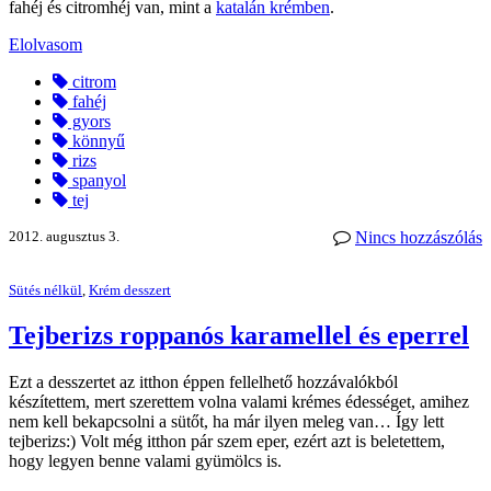
fahéj és citromhéj van, mint a
katalán krémben
.
Elolvasom
citrom
fahéj
gyors
könnyű
rizs
spanyol
tej
2012. augusztus 3.
Nincs hozzászólás
Sütés nélkül
,
Krém desszert
Tejberizs roppanós karamellel és eperrel
Ezt a desszertet az itthon éppen fellelhető hozzávalókból
készítettem, mert szerettem volna valami krémes édességet, amihez
nem kell bekapcsolni a sütőt, ha már ilyen meleg van… Így lett
tejberizs:) Volt még itthon pár szem eper, ezért azt is beletettem,
hogy legyen benne valami gyümölcs is.