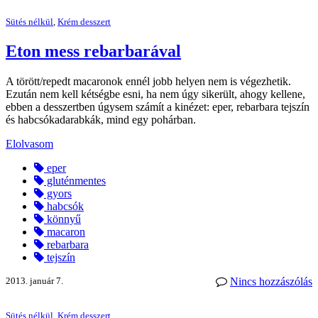
Sütés nélkül
,
Krém desszert
Eton mess rebarbarával
A törött/repedt macaronok ennél jobb helyen nem is végezhetik.
Ezután nem kell kétségbe esni, ha nem úgy sikerült, ahogy kellene,
ebben a desszertben úgysem számít a kinézet: eper, rebarbara tejszín
és habcsókadarabkák, mind egy pohárban.
Elolvasom
eper
gluténmentes
gyors
habcsók
könnyű
macaron
rebarbara
tejszín
2013. január 7.
Nincs hozzászólás
Sütés nélkül
,
Krém desszert