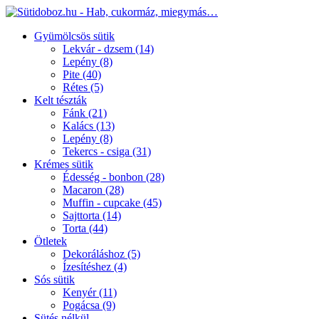
Gyümölcsös sütik
Lekvár - dzsem
(14)
Lepény
(8)
Pite
(40)
Rétes
(5)
Kelt tészták
Fánk
(21)
Kalács
(13)
Lepény
(8)
Tekercs - csiga
(31)
Krémes sütik
Édesség - bonbon
(28)
Macaron
(28)
Muffin - cupcake
(45)
Sajttorta
(14)
Torta
(44)
Ötletek
Dekoráláshoz
(5)
Ízesítéshez
(4)
Sós sütik
Kenyér
(11)
Pogácsa
(9)
Sütés nélkül