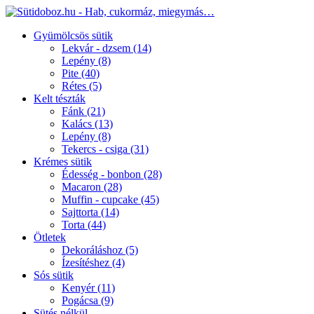
Gyümölcsös sütik
Lekvár - dzsem
(14)
Lepény
(8)
Pite
(40)
Rétes
(5)
Kelt tészták
Fánk
(21)
Kalács
(13)
Lepény
(8)
Tekercs - csiga
(31)
Krémes sütik
Édesség - bonbon
(28)
Macaron
(28)
Muffin - cupcake
(45)
Sajttorta
(14)
Torta
(44)
Ötletek
Dekoráláshoz
(5)
Ízesítéshez
(4)
Sós sütik
Kenyér
(11)
Pogácsa
(9)
Sütés nélkül