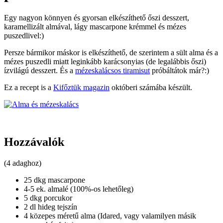
Egy nagyon könnyen és gyorsan elkészíthető őszi desszert,
karamellizált almával, lágy mascarpone krémmel és mézes
puszedlivel:)
Persze bármikor máskor is elkészíthető, de szerintem a sült alma és a
mézes puszedli miatt leginkább karácsonyias (de legalábbis őszi)
ízvilágú desszert. És a
mézeskalácsos tiramisut
próbáltátok már?:)
Ez a recept is a
Kifőztük magazin
októberi számába készült.
Hozzávalók
(4 adaghoz)
25 dkg mascarpone
4-5 ek. almalé (100%-os lehetőleg)
5 dkg porcukor
2 dl hideg tejszín
4 közepes méretű alma (Idared, vagy valamilyen másik