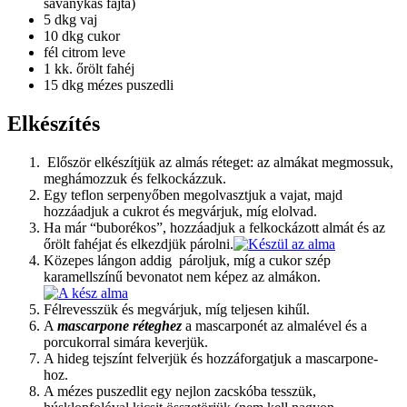
savanykás fajta)
5 dkg vaj
10 dkg cukor
fél citrom leve
1 kk. őrölt fahéj
15 dkg mézes puszedli
Elkészítés
Először elkészítjük az almás réteget: az almákat megmossuk,
meghámozzuk és felkockázzuk.
Egy teflon serpenyőben megolvasztjuk a vajat, majd
hozzáadjuk a cukrot és megvárjuk, míg elolvad.
Ha már “buborékos”, hozzáadjuk a felkockázott almát és az
őrölt fahéjat és elkezdjük párolni.
Közepes lángon addig pároljuk, míg a cukor szép
karamellszínű bevonatot nem képez az almákon.
Félrevesszük és megvárjuk, míg teljesen kihűl.
A
mascarpone réteghez
a mascarponét az almalével és a
porcukorral simára keverjük.
A hideg tejszínt felverjük és hozzáforgatjuk a mascarpone-
hoz.
A mézes puszedlit egy nejlon zacskóba tesszük,