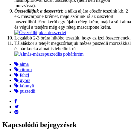
húsklopfolóval kicsit összetörjük (nem kell nagyon
morzsásra).
Összeállítjuk a desszertet:
a tálka aljára eőször teszünk kb. 2
ek. mascarpone krémet, majd szórunk rá az összetört
puszedliből. Erre kerül egy újabb réteg krém, majd a sült alma
és végül a tetejére még egy réteg mascarpone krém.
Legalább 2-3 órára hűtőbe tesszük, hogy az ízei összeérjenek.
Tálaláskor a tetejét megszórhatjuk mézes puszedli morzsákkal
és pár kocka almát is tehetünk rá.
alma
citrom
fahéj
gyors
könnyű
puszedli
Kapcsolódó bejegyzések