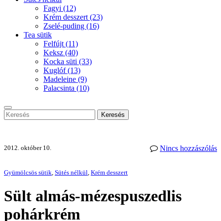
Fagyi
(12)
Krém desszert
(23)
Zselé-puding
(16)
Tea sütik
Felfújt
(11)
Keksz
(40)
Kocka süti
(33)
Kuglóf
(13)
Madeleine
(9)
Palacsinta
(10)
Keresés
2012. október 10.
Nincs hozzászólás
Gyümölcsös sütik
,
Sütés nélkül
,
Krém desszert
Sült almás-mézespuszedlis
pohárkrém