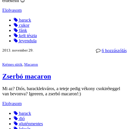
érdekelni 😉
Elolvasom
barack
cukor
fánk
kelt tészta
levendula
2013. november 29.
6 hozzászólás
Krémes sütik
,
Macaron
Zserbó macaron
Mi az? Diós, baracklekváros, a teteje pedig vékony csokiréteggel
van bevonva? Igeeeen, a zserbó macaron!:)
Elolvasom
barack
dió
gluténmentes
lekvár