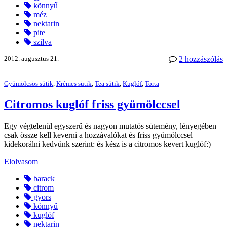
könnyű
méz
nektarin
pite
szilva
2012. augusztus 21.
2 hozzászólás
Gyümölcsös sütik
,
Krémes sütik
,
Tea sütik
,
Kuglóf
,
Torta
Citromos kuglóf friss gyümölccsel
Egy végtelenül egyszerű és nagyon mutatós sütemény, lényegében
csak össze kell keverni a hozzávalókat és friss gyümölccsel
kidekorálni kedvünk szerint: és kész is a citromos kevert kuglóf:)
Elolvasom
barack
citrom
gyors
könnyű
kuglóf
nektarin