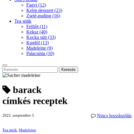
Fagyi
(12)
Krém desszert
(23)
Zselé-puding
(16)
Tea sütik
Felfújt
(11)
Keksz
(40)
Kocka süti
(33)
Kuglóf
(13)
Madeleine
(9)
Palacsinta
(10)
Keresés
barack
címkés receptek
2022. szeptember 3.
Nincs hozzászólás
Tea sütik
,
Madeleine