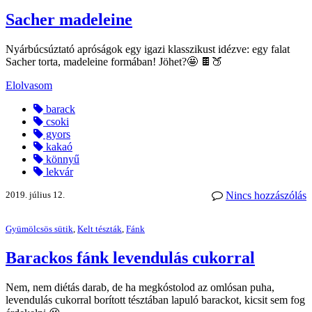
Sacher madeleine
Nyárbúcsúztató apróságok egy igazi klasszikust idézve: egy falat
Sacher torta, madeleine formában! Jöhet?🤩 🍫🍑
Elolvasom
barack
csoki
gyors
kakaó
könnyű
lekvár
2019. július 12.
Nincs hozzászólás
Gyümölcsös sütik
,
Kelt tészták
,
Fánk
Barackos fánk levendulás cukorral
Nem, nem diétás darab, de ha megkóstolod az omlósan puha,
levendulás cukorral borított tésztában lapuló barackot, kicsit sem fog