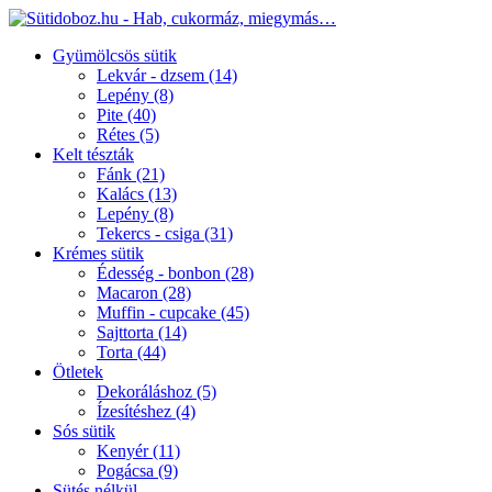
Gyümölcsös sütik
Lekvár - dzsem
(14)
Lepény
(8)
Pite
(40)
Rétes
(5)
Kelt tészták
Fánk
(21)
Kalács
(13)
Lepény
(8)
Tekercs - csiga
(31)
Krémes sütik
Édesség - bonbon
(28)
Macaron
(28)
Muffin - cupcake
(45)
Sajttorta
(14)
Torta
(44)
Ötletek
Dekoráláshoz
(5)
Ízesítéshez
(4)
Sós sütik
Kenyér
(11)
Pogácsa
(9)
Sütés nélkül