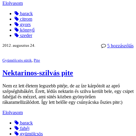
Elolvasom
barack
citrom
gyors
könnyű
szeder
2012. augusztus 24.
5 hozzászólás
Gyümölcsös sütik
,
Pite
Nektarinos-szilvás pite
Nem ez lett életem legszebb pitéje, de az íze kárpótolt az apró
szépséghibákért. Érett, lédús nektarin és szilva került bele, egy csipet
fahéjjal és mézzel, ami sütés közben gyönyörűen
rákaramellizálódott. Így lett belőle egy csúnyácska őszies pite:)
Elolvasom
barack
fahéj
gyümölcsös