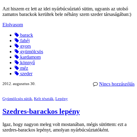
Azt hiszem ez lett az idei nyárbúcsúztató sütim, ugyanis az utolsó
zamatos barackok kerültek bele néhány szem szeder társaságában:)
Elolvasom
barack
fahéj
gyors
gyümölcsös
kardamom
könnyű
méz
szeder
2012. augusztus 30.
Nincs hozzászólás
Gyümölcsös sütik
,
Kelt tészták
,
Lepény
Szedres-barackos lepény
Igaz, hogy nagyon meleg volt mostanában, mégis sütöttem: ezt a
szedres-barackos lepényt, amolyan nyárbúcsúztatóként.