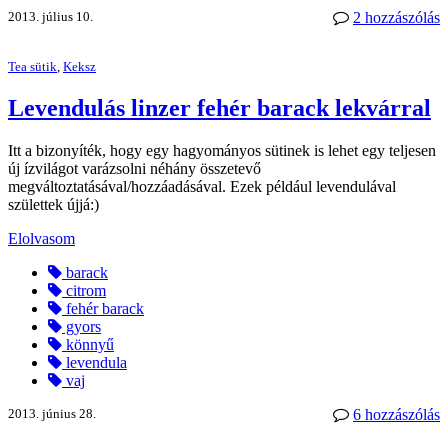
2013. július 10.
2 hozzászólás
Tea sütik
,
Keksz
Levendulás linzer fehér barack lekvárral
Itt a bizonyíték, hogy egy hagyományos sütinek is lehet egy teljesen
új ízvilágot varázsolni néhány összetevő
megváltoztatásával/hozzáadásával. Ezek például levendulával
születtek újjá:)
Elolvasom
barack
citrom
fehér barack
gyors
könnyű
levendula
vaj
2013. június 28.
6 hozzászólás