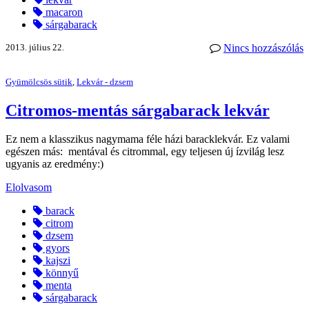
macaron
sárgabarack
2013. július 22.
Nincs hozzászólás
Gyümölcsös sütik
,
Lekvár - dzsem
Citromos-mentás sárgabarack lekvár
Ez nem a klasszikus nagymama féle házi baracklekvár. Ez valami
egészen más: mentával és citrommal, egy teljesen új ízvilág lesz
ugyanis az eredmény:)
Elolvasom
barack
citrom
dzsem
gyors
kajszi
könnyű
menta
sárgabarack