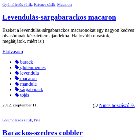
Gyümölcsös sütik
,
Krémes sütik
,
Macaron
Levendulás-sárgabarackos macaron
Ezeket a levendulás-sárgabarackos macaronokat egy nagyon kedves
olvasómnak készítettem ajándékba. Ha tovább olvastok,
meglátjátok, miért is:)
Elolvasom
barack
gluténmentes
levendula
macaron
mandula
sárgabarack
tojás
2012. szeptember 11.
Nincs hozzászólás
Gyümölcsös sütik
,
Pite
Barackos-szedres cobbler