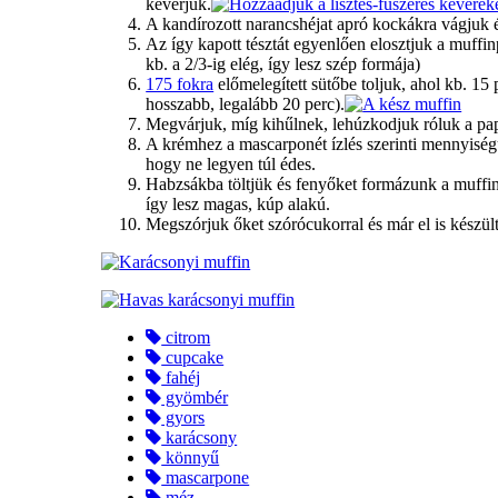
keverjük.
A kandírozott narancshéjat apró kockákra vágjuk 
Az így kapott tésztát egyenlően elosztjuk a muffinp
kb. a 2/3-ig elég, így lesz szép formája)
175 fokra
előmelegített sütőbe toljuk, ahol kb. 15
hosszabb, legalább 20 perc).
Megvárjuk, míg kihűlnek, lehúzkodjuk róluk a papír
A krémhez a mascarponét ízlés szerinti mennyiség
hogy ne legyen túl édes.
Habzsákba töltjük és fenyőket formázunk a muffin
így lesz magas, kúp alakú.
Megszórjuk őket szórócukorral és már el is készült
citrom
cupcake
fahéj
gyömbér
gyors
karácsony
könnyű
mascarpone
méz