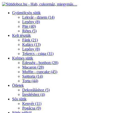
Gyümölcsös sütik
Lekvár - dzsem
(14)
Lepény
(8)
Pite
(40)
Rétes
(5)
Kelt tészták
Fánk
(21)
Kalács
(13)
Lepény
(8)
Tekercs - csiga
(31)
Krémes sütik
Édesség - bonbon
(28)
Macaron
(28)
Muffin - cupcake
(45)
Sajttorta
(14)
Torta
(44)
Ötletek
Dekoráláshoz
(5)
Ízesítéshez
(4)
Sós sütik
Kenyér
(11)
Pogácsa
(9)
Sütés nélkül