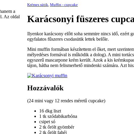
Krémes sütik
,
Muffin - cupcake
 hanem a
Karácsonyi füszeres cup
l. Az oldal
Ilyenkor karácsony előtt soha semmire nincs idő, ezért 
egyfalatos fűszeres csodasütik lettek belőle.
Mini muffin formában készítettem el őket, mert szerint
mélyedéses formával is működik a dolog). A mini tortácsk
egyszerű mascarpone krém került. Azok a kis krémkupaco
tájon, hátha nem felismerhető mindenki számára. Azt hisz
Hozzávalók
(24 mini vagy 12 rendes méretű cupcake)
16 dkg liszt
1 tk szódabikarbóna
csipet só
2 tk őrölt gyömbér
2 tk őrölt fahéj