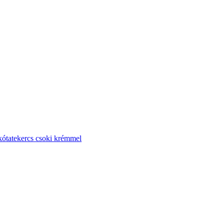
kótatekercs csoki krémmel