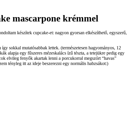
cake mascarpone krémmel
gondoltam készítek cupcake-et: nagyon gyorsan elkészíthető, egyszerű,
em így sokkal mutatósabbak lettek. (természetesen hagyományos, 12
ák alapja egy fűszeres mézeskalács ízű tészta, a tetejükre pedig egy
k elvileg fenyők akartak lenni a porcukorral megszórt “havas”
em tényleg itt az ideje beszerezni egy normális habzsákot:)