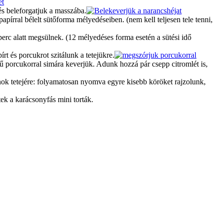
és beleforgatjuk a masszába.
apírral bélelt sütőforma mélyedéseiben. (nem kell teljesen tele tenni,
 perc alatt megsülnek. (12 mélyedéses forma esetén a sütési idő
t és porcukrot szitálunk a tetejükre.
ű porcukorral simára keverjük. Adunk hozzá pár csepp citromlét is,
ok tetejére: folyamatosan nyomva egyre kisebb köröket rajzolunk,
ek a karácsonyfás mini torták.