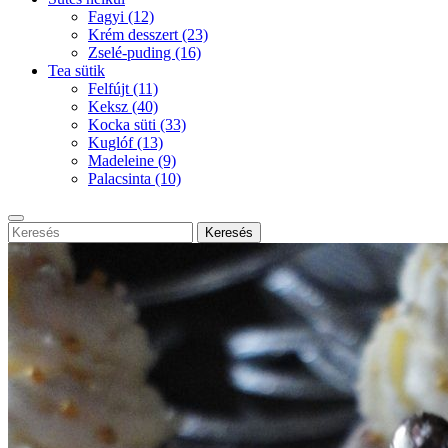
Fagyi
(12)
Krém desszert
(23)
Zselé-puding
(16)
Tea sütik
Felfújt
(11)
Keksz
(40)
Kocka süti
(33)
Kuglóf
(13)
Madeleine
(9)
Palacsinta
(10)
Keresés