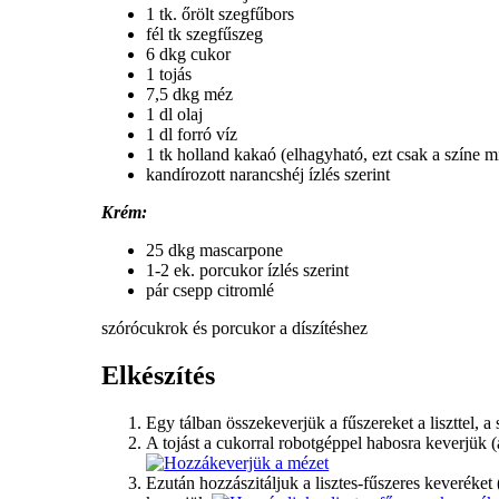
1 tk. őrölt szegfűbors
fél tk szegfűszeg
6 dkg cukor
1 tojás
7,5 dkg méz
1 dl olaj
1 dl forró víz
1 tk holland kakaó (elhagyható, ezt csak a színe mi
kandírozott narancshéj ízlés szerint
Krém:
25 dkg mascarpone
1-2 ek. porcukor ízlés szerint
pár csepp citromlé
szórócukrok és porcukor a díszítéshez
Elkészítés
Egy tálban összekeverjük a fűszereket a liszttel, a
A tojást a cukorral robotgéppel habosra keverjük 
Ezután hozzászitáljuk a lisztes-fűszeres keveréket