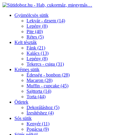
Gyümölcsös sütik
Lekvár - dzsem
(14)
Lepény
(8)
Pite
(40)
Rétes
(5)
Kelt tészták
Fánk
(21)
Kalács
(13)
Lepény
(8)
Tekercs - csiga
(31)
Krémes sütik
Édesség - bonbon
(28)
Macaron
(28)
Muffin - cupcake
(45)
Sajttorta
(14)
Torta
(44)
Ötletek
Dekoráláshoz
(5)
Ízesítéshez
(4)
Sós sütik
Kenyér
(11)
Pogácsa
(9)
Sütés nélkül