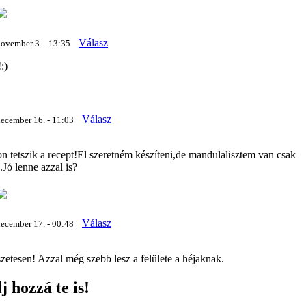
Válasz
november 3. - 13:35
:)
Válasz
ecember 16. - 11:03
 tetszik a recept!El szeretném készíteni,de mandulalisztem van csak
 .Jó lenne azzal is?
Válasz
ecember 17. - 00:48
zetesen! Azzal még szebb lesz a felülete a héjaknak.
j hozzá te is!