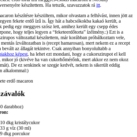
versenyére készítettem. Ha tetszik, szavazzatok rá
itt
.
caron készítésre készültem, mikor olvastam a felhívást, innen jött az
 legyen fekete erdő ízű is. Így hát a habcsókokba kakaó került, a
ék pedig egy meggyes szósz lett, amihez került egy csepp édes
pone, hogy teljes legyen a “feketeerdőtorta” ízélmény.:) Ezt is a
zirupos változattal készítettem, már korábban próbálkoztam vele,
 mentás ízváltozatban is (recept hamarosan), mert nekem ez a recept
 bevált az állagát tekintve. Csak annyiban bonyolultabb a
biakhoz képest
, ha lehet ezt mondani, hogy a cukorszirupot el kell
i, mikor jó (kivéve ha van cukorhőmérőnk, mert akkor ez nem okoz
mát). De ez senkinek se szegje kedvét, nekem is sikerült eddig
n alkalommal:)
závalók
30 darabhoz)
ron:
10 dkg kristálycukor
33 g víz (30 ml)
9 dkg porcukor