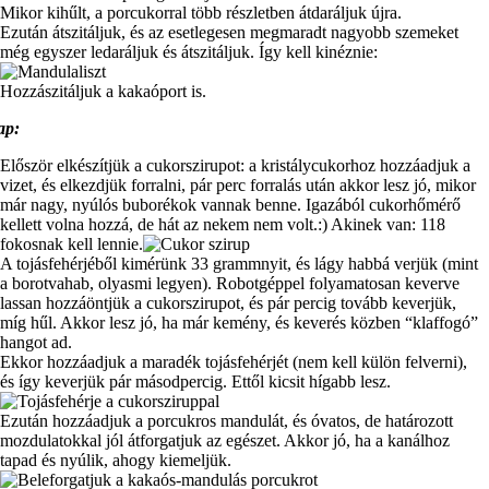
Mikor kihűlt, a porcukorral több részletben átdaráljuk újra.
Ezután átszitáljuk, és az esetlegesen megmaradt nagyobb szemeket
még egyszer ledaráljuk és átszitáljuk. Így kell kinéznie:
Hozzászitáljuk a kakaóport is.
ap:
Először elkészítjük a cukorszirupot: a kristálycukorhoz hozzáadjuk a
vizet, és elkezdjük forralni, pár perc forralás után akkor lesz jó, mikor
már nagy, nyúlós buborékok vannak benne. Igazából cukorhőmérő
kellett volna hozzá, de hát az nekem nem volt.:) Akinek van: 118
fokosnak kell lennie.
A tojásfehérjéből kimérünk 33 grammnyit, és lágy habbá verjük (mint
a borotvahab, olyasmi legyen). Robotgéppel folyamatosan keverve
lassan hozzáöntjük a cukorszirupot, és pár percig tovább keverjük,
míg hűl. Akkor lesz jó, ha már kemény, és keverés közben “klaffogó”
hangot ad.
Ekkor hozzáadjuk a maradék tojásfehérjét (nem kell külön felverni),
és így keverjük pár másodpercig. Ettől kicsit hígabb lesz.
Ezután hozzáadjuk a porcukros mandulát, és óvatos, de határozott
mozdulatokkal jól átforgatjuk az egészet. Akkor jó, ha a kanálhoz
tapad és nyúlik, ahogy kiemeljük.