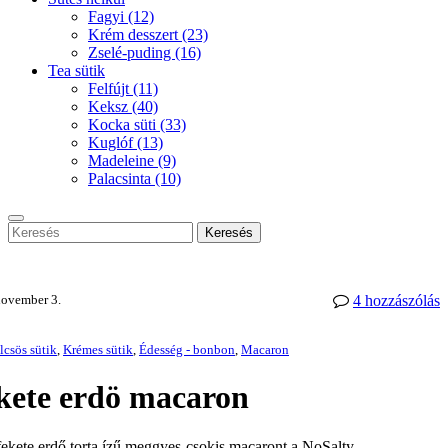
Fagyi
(12)
Krém desszert
(23)
Zselé-puding
(16)
Tea sütik
Felfújt
(11)
Keksz
(40)
Kocka süti
(33)
Kuglóf
(13)
Madeleine
(9)
Palacsinta
(10)
Keresés
november 3.
4 hozzászólás
csös sütik
,
Krémes sütik
,
Édesség - bonbon
,
Macaron
kete erdö macaron
fekete erdő torta ízű meggyes-csokis macaront a NoSalty