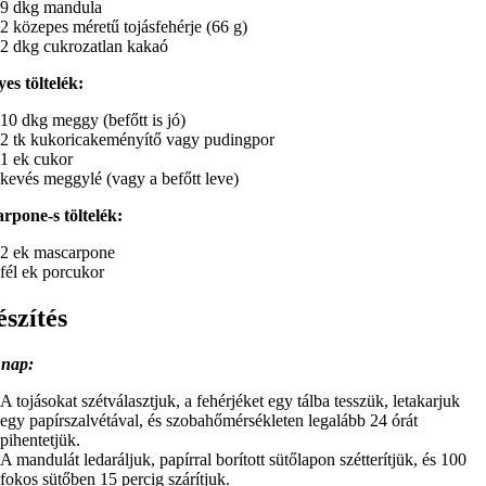
9 dkg mandula
2 közepes méretű tojásfehérje (66 g)
2 dkg cukrozatlan kakaó
es töltelék:
10 dkg meggy (befőtt is jó)
2 tk kukoricakeményítő vagy pudingpor
1 ek cukor
kevés meggylé (vagy a befőtt leve)
rpone-s töltelék:
2 ek mascarpone
fél ek porcukor
észítés
 nap:
A tojásokat szétválasztjuk, a fehérjéket egy tálba tesszük, letakarjuk
egy papírszalvétával, és szobahőmérsékleten legalább 24 órát
pihentetjük.
A mandulát ledaráljuk, papírral borított sütőlapon szétterítjük, és 100
fokos sütőben 15 percig szárítjuk.