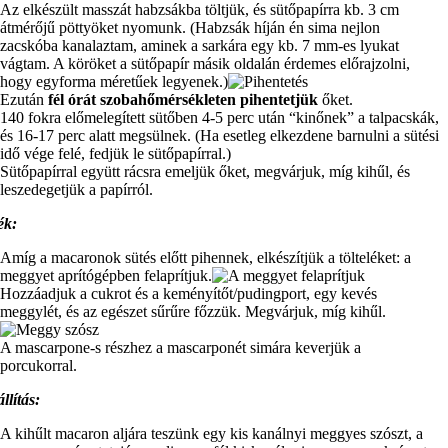
Az elkészült masszát habzsákba töltjük, és sütőpapírra kb. 3 cm
átmérőjű pöttyöket nyomunk. (Habzsák híján én sima nejlon
zacskóba kanalaztam, aminek a sarkára egy kb. 7 mm-es lyukat
vágtam. A köröket a sütőpapír másik oldalán érdemes előrajzolni,
hogy egyforma méretűek legyenek.)
Ezután
fél órát szobahőmérsékleten pihentetjük
őket.
140 fokra előmelegített sütőben 4-5 perc után “kinőnek” a talpacskák,
és 16-17 perc alatt megsülnek. (Ha esetleg elkezdene barnulni a sütési
idő vége felé, fedjük le sütőpapírral.)
Sütőpapírral együtt rácsra emeljük őket, megvárjuk, míg kihűl, és
leszedegetjük a papírról.
ék:
Amíg a macaronok sütés előtt pihennek, elkészítjük a tölteléket: a
meggyet aprítógépben felaprítjuk.
Hozzáadjuk a cukrot és a keményítőt/pudingport, egy kevés
meggylét, és az egészet sűrűre főzzük. Megvárjuk, míg kihűl.
A mascarpone-s részhez a mascarponét simára keverjük a
porcukorral.
llítás:
A kihűlt macaron aljára teszünk egy kis kanálnyi meggyes szószt, a