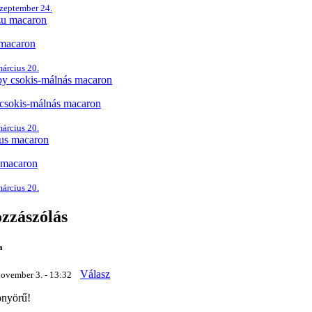
szeptember 24.
macaron
árcius 20.
csokis-málnás macaron
árcius 20.
 macaron
árcius 20.
ozzászólás
a
Válasz
november 3. - 13:32
önyörű!