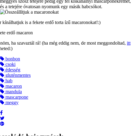
meggyes szósz tetejére pedig egy fél kiskanálnyi mascarponekrémet,
és a tetejére óvatosan nyomunk egy másik habcsókot.
 kínálhatjuk is a fekete erdő torta ízű macaronokat!:)
nöm, ha szavaztál rá! (ha még eddig nem, de most meggondoltad,
itt
heted:)
bonbon
csoki
édesség
gluténmentes
hab
macaron
mandula
mascarpone
meggy