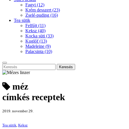
Fagyi
(12)
Krém desszert
(23)
Zselé-puding
(16)
Tea sütik
Felfújt
(11)
Keksz
(40)
Kocka süti
(33)
Kuglóf
(13)
Madeleine
(9)
Palacsinta
(10)
Keresés
méz
címkés receptek
2019. november 29.
Tea sütik
,
Keksz