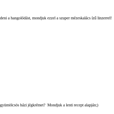
deni a hangolódást, mondjuk ezzel a szuper mézeskalács ízű linzerrel!
gyümölcsös házi jégkrémet? Mondjuk a lenti recept alapján;)