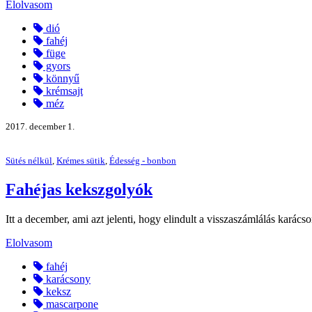
Elolvasom
dió
fahéj
füge
gyors
könnyű
krémsajt
méz
2017. december 1.
Sütés nélkül
,
Krémes sütik
,
Édesség - bonbon
Fahéjas kekszgolyók
Itt a december, ami azt jelenti, hogy elindult a visszaszámlálás karács
Elolvasom
fahéj
karácsony
keksz
mascarpone