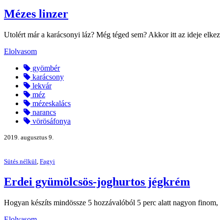
Mézes linzer
Utolért már a karácsonyi láz? Még téged sem? Akkor itt az ideje elkez
Elolvasom
gyömbér
karácsony
lekvár
méz
mézeskalács
narancs
vörösáfonya
2019. augusztus 9.
Sütés nélkül
,
Fagyi
Erdei gyümölcsös-joghurtos jégkrém
Hogyan készíts mindössze 5 hozzávalóból 5 perc alatt nagyon finom, 
Elolvasom