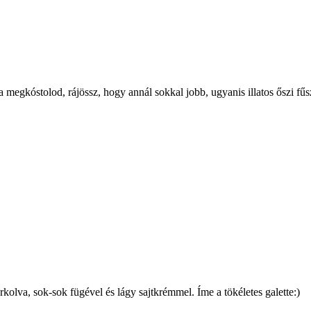
a megkóstolod, rájössz, hogy annál sokkal jobb, ugyanis illatos őszi fűs
kolva, sok-sok fügével és lágy sajtkrémmel. Íme a tökéletes galette:)