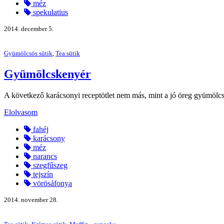
méz
spekulatius
2014. december 5.
Gyümölcsös sütik
,
Tea sütik
Gyümölcskenyér
A következő karácsonyi receptötlet nem más, mint a jó öreg gyümölcsken
Elolvasom
fahéj
karácsony
méz
narancs
szegfűszeg
tejszín
vörösáfonya
2014. november 28.