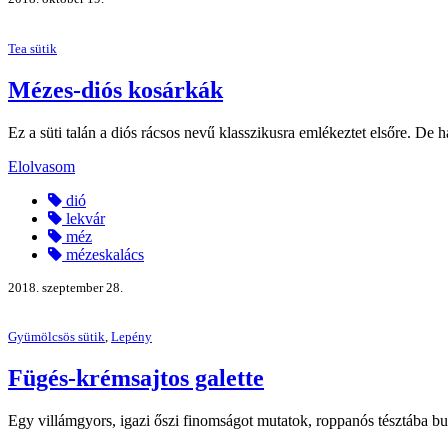
Tea sütik
Mézes-diós kosárkák
Ez a süti talán a diós rácsos nevű klasszikusra emlékeztet elsőre. De h
Elolvasom
dió
lekvár
méz
mézeskalács
2018. szeptember 28.
Gyümölcsös sütik
,
Lepény
Fügés-krémsajtos galette
Egy villámgyors, igazi őszi finomságot mutatok, roppanós tésztába bur