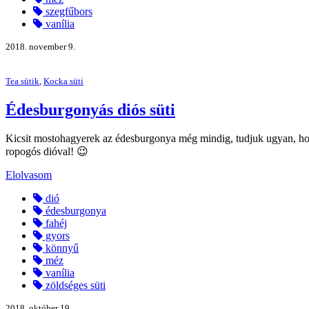
szegfűbors
vanília
2018. november 9.
Tea sütik
,
Kocka süti
Édesburgonyás diós süti
Kicsit mostohagyerek az édesburgonya még mindig, tudjuk ugyan, hogy 
ropogós dióval! 😉
Elolvasom
dió
édesburgonya
fahéj
gyors
könnyű
méz
vanília
zöldséges süti
2018. október 19.