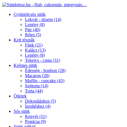
Gyümölcsös sütik
Lekvár - dzsem
(14)
Lepény
(8)
Pite
(40)
Rétes
(5)
Kelt tészták
Fánk
(21)
Kalács
(13)
Lepény
(8)
Tekercs - csiga
(31)
Krémes sütik
Édesség - bonbon
(28)
Macaron
(28)
Muffin - cupcake
(45)
Sajttorta
(14)
Torta
(44)
Ötletek
Dekoráláshoz
(5)
Ízesítéshez
(4)
Sós sütik
Kenyér
(11)
Pogácsa
(9)
Sütés nélkül