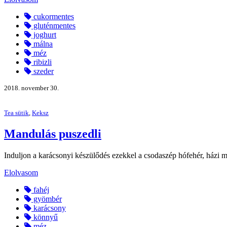
cukormentes
gluténmentes
joghurt
málna
méz
ribizli
szeder
2018. november 30.
Tea sütik
,
Keksz
Mandulás puszedli
Induljon a karácsonyi készülődés ezekkel a csodaszép hófehér, házi m
Elolvasom
fahéj
gyömbér
karácsony
könnyű
méz