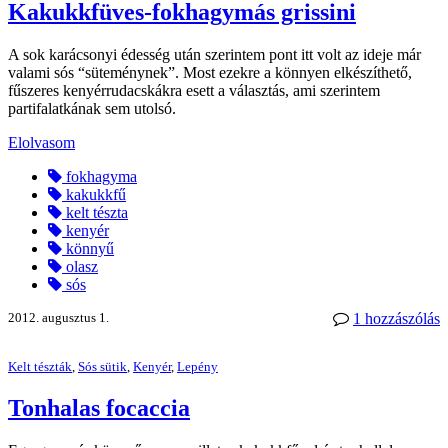
Kakukkfüves-fokhagymás grissini
A sok karácsonyi édesség után szerintem pont itt volt az ideje már
valami sós “süteménynek”. Most ezekre a könnyen elkészíthető,
fűszeres kenyérrudacskákra esett a választás, ami szerintem
partifalatkának sem utolsó.
Elolvasom
fokhagyma
kakukkfű
kelt tészta
kenyér
könnyű
olasz
sós
2012. augusztus 1.
1 hozzászólás
Kelt tészták
,
Sós sütik
,
Kenyér
,
Lepény
Tonhalas focaccia