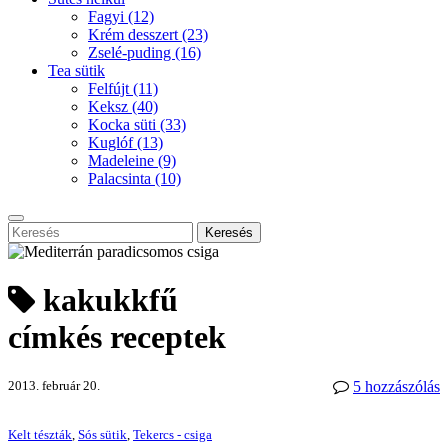
Fagyi
(12)
Krém desszert
(23)
Zselé-puding
(16)
Tea sütik
Felfújt
(11)
Keksz
(40)
Kocka süti
(33)
Kuglóf
(13)
Madeleine
(9)
Palacsinta
(10)
Keresés
kakukkfű
címkés receptek
2013. február 20.
5 hozzászólás
Kelt tészták
,
Sós sütik
,
Tekercs - csiga