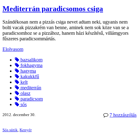
Mediterrán paradicsomos csiga
Szándékosan nem a pizzás csiga nevet adtam neki, ugyanis nem
bolti vacak pizzakrém van benne, aminek nem sok köze van se a
paradicsomhoz se a pizzához, hanem házi készítésű, villámgyors
fűszeres paradicsommártás.
Elolvasom
bazsalikom
fokhagyma
hagyma
kakukkfű
kelt
mediterrán
olasz
paradicsom
sós
2012. december 30.
7 hozzászólás
Sós sütik
,
Kenyér