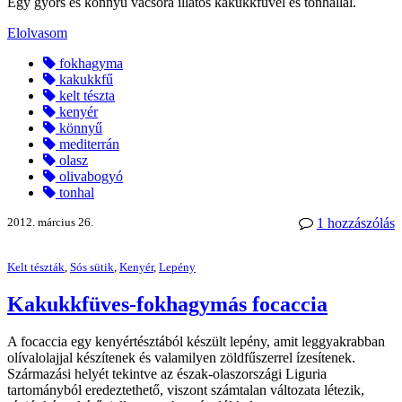
Egy gyors és könnyű vacsora illatos kakukkfűvel és tonhallal.
Elolvasom
fokhagyma
kakukkfű
kelt tészta
kenyér
könnyű
mediterrán
olasz
olivabogyó
tonhal
2012. március 26.
1 hozzászólás
Kelt tészták
,
Sós sütik
,
Kenyér
,
Lepény
Kakukkfüves-fokhagymás focaccia
A focaccia egy kenyértésztából készült lepény, amit leggyakrabban
olívalolajjal készítenek és valamilyen zöldfűszerrel ízesítenek.
Származási helyét tekintve az észak-olaszországi Liguria
tartományból eredeztethető, viszont számtalan változata létezik,