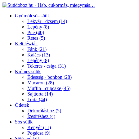
Gyümölcsös sütik
Lekvár - dzsem
(14)
Lepény
(8)
Pite
(40)
Rétes
(5)
Kelt tészták
Fánk
(21)
Kalács
(13)
Lepény
(8)
Tekercs - csiga
(31)
Krémes sütik
Édesség - bonbon
(28)
Macaron
(28)
Muffin - cupcake
(45)
Sajttorta
(14)
Torta
(44)
Ötletek
Dekoráláshoz
(5)
Ízesítéshez
(4)
Sós sütik
Kenyér
(11)
Pogácsa
(9)
Sütés nélkül