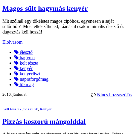
Magos-sült hagymás kenyér
Mit szólnál egy tökéletes magos cipóhoz, egyenesen a saját
sütődből? Most elkészítheted, ráadásul csak minimális élesztő és
dagasztás kell hozzá!
Elolvasom
élesztő
hagyma
kelt tészta
kenyér
kenyérliszt
napraforgómag
tökmag
2016. június 3.
Nincs hozzászólás
Kelt tészták
,
Sós sütik
,
Kenyér
Pizzás koszorú mángolddal