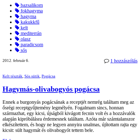
bazsalikom
fokhagyma
hagyma
kakukkfű
kelt
mediterrán
olasz
paradicsom
sós
2012. február 6.
1 hozzászólás
Kelt tészták
,
Sós sütik
,
Pogácsa
Hagymás-olivabogyós pogácsa
Ennek a burgonyás pogácsának a receptjét nemrég találtam meg az
ősrégi receptgyűjtemény legmélyén. Fogalmam sincs, honnan
származhat, egy kicsi, újságból kivágott fecnin volt és a hozzávalók
alapján kipróbálásra érdemesnek találtam. Azóta már számtalanszor
elkészítettem, és hogy ne legyen annyira unalmas, újítottam rajta egy
kicsit: sült hagymát és olivabogyót tettem bele.