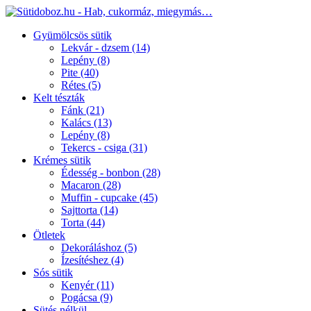
Gyümölcsös sütik
Lekvár - dzsem
(14)
Lepény
(8)
Pite
(40)
Rétes
(5)
Kelt tészták
Fánk
(21)
Kalács
(13)
Lepény
(8)
Tekercs - csiga
(31)
Krémes sütik
Édesség - bonbon
(28)
Macaron
(28)
Muffin - cupcake
(45)
Sajttorta
(14)
Torta
(44)
Ötletek
Dekoráláshoz
(5)
Ízesítéshez
(4)
Sós sütik
Kenyér
(11)
Pogácsa
(9)
Sütés nélkül