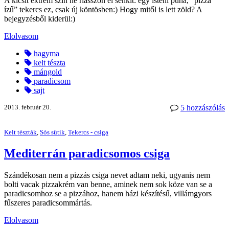
A kicsit extrém szín ne riasszon el senkit: egy isteni puha, “pizza
ízű” tekercs ez, csak új köntösben:) Hogy mitől is lett zöld? A
bejegyzésből kiderül:)
Elolvasom
hagyma
kelt tészta
mángold
paradicsom
sajt
2013. február 20.
5 hozzászólás
Kelt tészták
,
Sós sütik
,
Tekercs - csiga
Mediterrán paradicsomos csiga
Szándékosan nem a pizzás csiga nevet adtam neki, ugyanis nem
bolti vacak pizzakrém van benne, aminek nem sok köze van se a
paradicsomhoz se a pizzához, hanem házi készítésű, villámgyors
fűszeres paradicsommártás.
Elolvasom