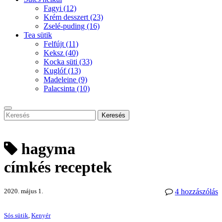
Fagyi
(12)
Krém desszert
(23)
Zselé-puding
(16)
Tea sütik
Felfújt
(11)
Keksz
(40)
Kocka süti
(33)
Kuglóf
(13)
Madeleine
(9)
Palacsinta
(10)
Keresés
hagyma
címkés receptek
2020. május 1.
4 hozzászólás
Sós sütik
,
Kenyér