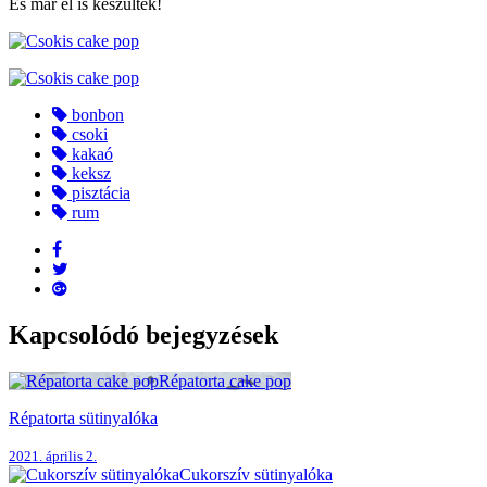
És már el is készültek!
bonbon
csoki
kakaó
keksz
pisztácia
rum
Kapcsolódó bejegyzések
Répatorta cake pop
Répatorta sütinyalóka
2021. április 2.
Cukorszív sütinyalóka