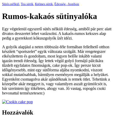
Sütés nélkül
,
Tea sütik
,
Krémes sütik
,
Édesség - bonbon
Rumos-kakaós sütinyalóka
Egy végtelenül egyszerű sütés nélküli édesség, amiből pár perc alatt
divatos desszertet lehet varázsolni. A kakaós-rumos kekszes alap
pedig a gyerekkori kókuszgolyók ízét idézi.
A golyók alapjául a neten többszáz-féle formában fellelhető otthon
készített “sportszelet” egyik változata szolgált. Már rengetegszer
elkészítettem és gondoltam, most legyen belőle inkább valami
igazán trendi édesség. Így lettek végül golyó formájú pálcikára
tűzdelt egyfalatos finomságok, cake pop-ok. Így persze kicsit
időigényesebb, mint egy sütőforma aljába nyomkodni, viszont
sokkal mutatósabbak, bármilyen eseményen megállják a helyüket.
Egyenként csomagolva akár ajándéknak is remek ötlet. Tehetünk a
közepébe akár meggyet is, vagy valamilyen aszalt gyümölcsöt is,
bár szerintem így tökéletes, ahogy van. Jó vastag, ropogós csoki
bevonattal természetesen:)
Hozzávalók