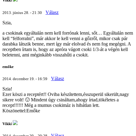
Vikki
Válasz
2013. június 28. - 21:30
Szia,
a csokinak egyáltalán nem kell forrónak lenni, sőt… Egyáltalán nem
kell “felforralni”, már akkor le kell venni a gőzről, mikor csak pár
darabka látszik benne, mert így már elolvad és nem fog megégni. A
receptben írtam is, hogy az apróra vágott csoki 1/3-át a végén kell
beletenni, ami méginkább visszahűti a csokit.
emőke
Válasz
2014. december 19. - 16:59
Szia!
Ezer köszi a receptért!! Oviba készítettem,ésszuperül sikerült,nagy
sikere volt! 🙂 Mindent úgy csináltam,ahogy írtad,tökéletes a
recept!!!!!! Még a mumus csokimáz is hibátlan lett.
Köszönettel:Emőke
Vikki
Válasz
2014. december 20. - 20:28