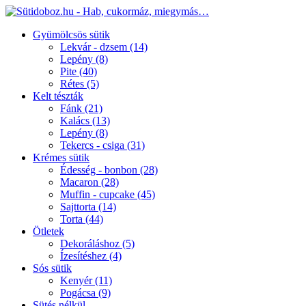
Gyümölcsös sütik
Lekvár - dzsem
(14)
Lepény
(8)
Pite
(40)
Rétes
(5)
Kelt tészták
Fánk
(21)
Kalács
(13)
Lepény
(8)
Tekercs - csiga
(31)
Krémes sütik
Édesség - bonbon
(28)
Macaron
(28)
Muffin - cupcake
(45)
Sajttorta
(14)
Torta
(44)
Ötletek
Dekoráláshoz
(5)
Ízesítéshez
(4)
Sós sütik
Kenyér
(11)
Pogácsa
(9)
Sütés nélkül