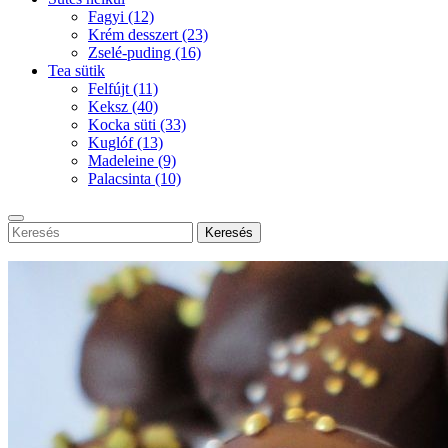
Fagyi
(12)
Krém desszert
(23)
Zselé-puding
(16)
Tea sütik
Felfújt
(11)
Keksz
(40)
Kocka süti
(33)
Kuglóf
(13)
Madeleine
(9)
Palacsinta
(10)
Keresés