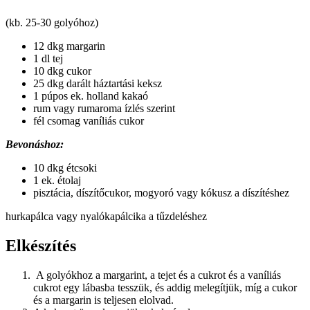
(kb. 25-30 golyóhoz)
12 dkg margarin
1 dl tej
10 dkg cukor
25 dkg darált háztartási keksz
1 púpos ek. holland kakaó
rum vagy rumaroma ízlés szerint
fél csomag vaníliás cukor
Bevonáshoz:
10 dkg étcsoki
1 ek. étolaj
pisztácia, díszítőcukor, mogyoró vagy kókusz a díszítéshez
hurkapálca vagy nyalókapálcika a tűzdeléshez
Elkészítés
A golyókhoz a margarint, a tejet és a cukrot és a vaníliás
cukrot egy lábasba tesszük, és addig melegítjük, míg a cukor
és a margarin is teljesen elolvad.