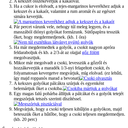
A kekszet összekeverjük a kakaóval.
Ha a cukor is elolvadt, a tejes-margarinos keverékhez adjuk a
kekszet és a kakaót, valamint a rum aromát és az egészet
simára keverjük.
Pár percet várunk vele, nehogy túl meleg legyen, és a
masszából diónyi golyókat formázunk. Sütőpapírra tesszük
őket, hogy megdermedjenek. (kb. 1 óra)
Ha már megdermedtek a golyók, a csokit nagyon apróra
feldaraboljuk és kb. a 2/3-át az olajjal
gőz fölött
megolvasztjuk.
Mikor már megolvadt a csoki, levesszük a gőzről és
hozzákeverjük a maradék 1/3-nyi felaprított csokit, és
folyamatosan kevergetve megvárjuk, míg elolvad. (ez lehűti,
így majd roppanós marad a bevonat)
A kekszes golyókat pálcákra szúrjuk és egyenként
belemártjuk őket a csokiba.
Egy magas falú pohárba állítjuk a pálcákat és a golyók tetejét
megszórjuk tetszés szerinti díszítéssel.
Megvárjuk, hogy a csoki teljesen kihűljön a golyókon, majd
betesszük őket a hűtőbe, hogy a csoki teljesen megdermedjen.
(kb. 20 perc)