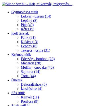
Gyümölcsös sütik
Lekvár - dzsem
(14)
Lepény
(8)
Pite
(40)
Rétes
(5)
Kelt tészták
Fánk
(21)
Kalács
(13)
Lepény
(8)
Tekercs - csiga
(31)
Krémes sütik
Édesség - bonbon
(28)
Macaron
(28)
Muffin - cupcake
(45)
Sajttorta
(14)
Torta
(44)
Ötletek
Dekoráláshoz
(5)
Ízesítéshez
(4)
Sós sütik
Kenyér
(11)
Pogácsa
(9)
Sütés nélkül