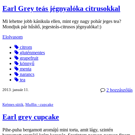
Earl Grey teás jégnyalóka citrusokkal
Mi lehetne jobb kánikula ellen, mint egy nagy pohár jeges tea?
Mondjuk pár hűsítő, jegesteás-citrusos jégnyalóka!:)
Elolvasom
citrom
gluténmentes
grapefruit
könnyű
menta
narancs
tea
2013. január 11.
2 hozzászólás
Krémes sütik
,
Muffin - cupcake
Earl grey cupcake
Pihe-puha bergamott aromájú mini torta, amit lágy, szintén