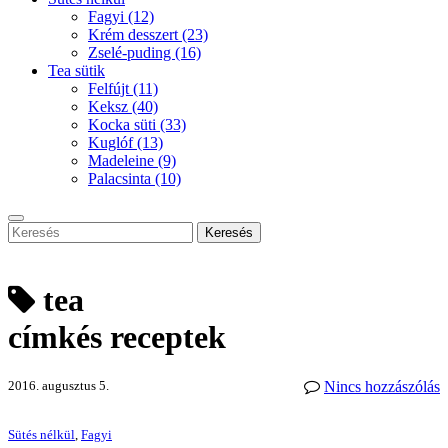
Fagyi
(12)
Krém desszert
(23)
Zselé-puding
(16)
Tea sütik
Felfújt
(11)
Keksz
(40)
Kocka süti
(33)
Kuglóf
(13)
Madeleine
(9)
Palacsinta
(10)
Keresés
tea
címkés receptek
2016. augusztus 5.
Nincs hozzászólás
Sütés nélkül
,
Fagyi