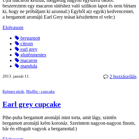
Újra macaron készült, mégpedig nagyon egyszerű okból:
beszereztem egy macaron sütéshez való szilikon lapot és nem bírtam
ki, hogy ne próbáljam ki azonnal:) Egyből a(z egyik) kedvencemet,
a bergamott aromájú Earl Grey teásat készítettem el vele:)
Elolvasom
bergamott
citrom
earl grey
gluténmentes
macaron
mandula
2013. január 11.
2 hozzászólás
Krémes sütik
,
Muffin - cupcake
Earl grey cupcake
Pihe-puha bergamott aromájú mini torta, amit lágy, szintén
bergamott aromájú krém koronáz. Szerintem nagyon-nagyon finom,
bár én elfogult vagyok a bergamottal:)