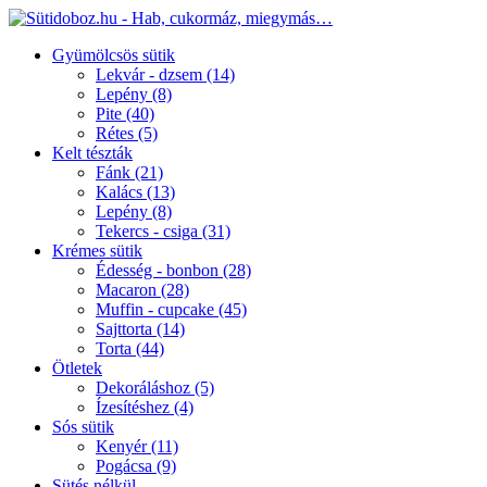
Gyümölcsös sütik
Lekvár - dzsem
(14)
Lepény
(8)
Pite
(40)
Rétes
(5)
Kelt tészták
Fánk
(21)
Kalács
(13)
Lepény
(8)
Tekercs - csiga
(31)
Krémes sütik
Édesség - bonbon
(28)
Macaron
(28)
Muffin - cupcake
(45)
Sajttorta
(14)
Torta
(44)
Ötletek
Dekoráláshoz
(5)
Ízesítéshez
(4)
Sós sütik
Kenyér
(11)
Pogácsa
(9)
Sütés nélkül