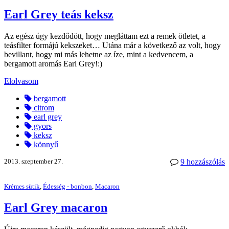
Earl Grey teás keksz
Az egész úgy kezdődött, hogy megláttam ezt a remek ötletet, a
teásfilter formájú kekszeket… Utána már a következő az volt, hogy
bevillant, hogy mi más lehetne az íze, mint a kedvencem, a
bergamott aromás Earl Grey!:)
Elolvasom
bergamott
citrom
earl grey
gyors
keksz
könnyű
2013. szeptember 27.
9 hozzászólás
Krémes sütik
,
Édesség - bonbon
,
Macaron
Earl Grey macaron