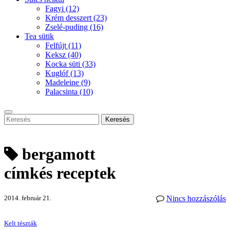
Fagyi
(12)
Krém desszert
(23)
Zselé-puding
(16)
Tea sütik
Felfújt
(11)
Keksz
(40)
Kocka süti
(33)
Kuglóf
(13)
Madeleine
(9)
Palacsinta
(10)
Keresés
bergamott
címkés receptek
2014. február 21.
Nincs hozzászólás
Kelt tészták