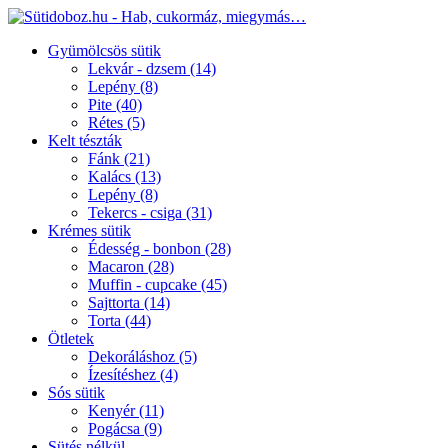
Gyümölcsös sütik
Lekvár - dzsem
(14)
Lepény
(8)
Pite
(40)
Rétes
(5)
Kelt tészták
Fánk
(21)
Kalács
(13)
Lepény
(8)
Tekercs - csiga
(31)
Krémes sütik
Édesség - bonbon
(28)
Macaron
(28)
Muffin - cupcake
(45)
Sajttorta
(14)
Torta
(44)
Ötletek
Dekoráláshoz
(5)
Ízesítéshez
(4)
Sós sütik
Kenyér
(11)
Pogácsa
(9)
Sütés nélkül