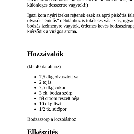
különleges desszertre vágytok!:)
Igazi kora nyári ízeket rejtenek ezek az apró piskótás f
olvasós “énidős” délutánhoz is tökéletes választás, ugyan
bodzás ízélményre vágytok, érdemes kevés bodzasziruppal
kiérződik a virágos aroma.
Hozzávalók
(kb. 40 darabhoz)
7,5 dkg olvasztott vaj
2 tojás
7,5 dkg cukor
3 ek. bodza szörp
fél citrom reszelt héja
10 dkg liszt
1/2 tk. sütőpor
Bodzaszörp a locsoláshoz
Elkészítés