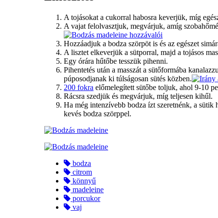
A tojásokat a cukorral habosra keverjük, míg egész
A vajat felolvasztjuk, megvárjuk, amíg szobahőmér
Hozzáadjuk a bodza szörpöt is és az egészet simár
A lisztet elkeverjük a sütporral, majd a tojásos ma
Egy órára hűtőbe tesszük pihenni.
Pihentetés után a masszát a sütőformába kanalazzu
púposodjanak ki túlságosan sütés közben.
200 fokra
előmelegített sütőbe toljuk, ahol 9-10 pe
Rácsra szedjük és megvárjuk, míg teljesen kihűl.
Ha még intenzívebb bodza ízt szeretnénk, a sütik 
kevés bodza szörppel.
bodza
citrom
könnyű
madeleine
porcukor
vaj