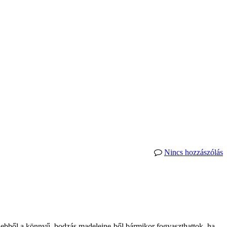
Nincs hozzászólás
e ebből a könnyű, bodzás madeleine-ből bármikor fogyaszthattok, ha