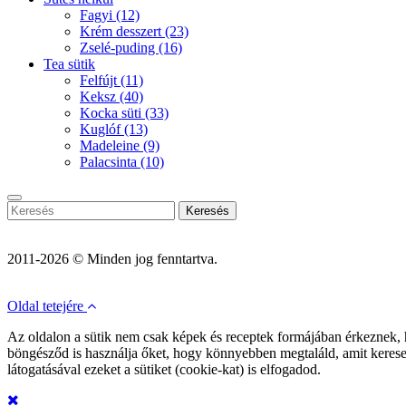
Fagyi
(12)
Krém desszert
(23)
Zselé-puding
(16)
Tea sütik
Felfújt
(11)
Keksz
(40)
Kocka süti
(33)
Kuglóf
(13)
Madeleine
(9)
Palacsinta
(10)
Keresés
2011-2026 © Minden jog fenntartva.
Oldal tetejére
Az oldalon a sütik nem csak képek és receptek formájában érkeznek,
böngésződ is használja őket, hogy könnyebben megtaláld, amit kerese
látogatásával ezeket a sütiket (cookie-kat) is elfogadod.