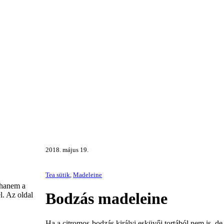
2018. május 19.
Tea sütik
,
Madeleine
 hanem a
Bodzás madeleine
l. Az oldal
Ha a citromos-bodzás királyi esküvői tortából nem is, d