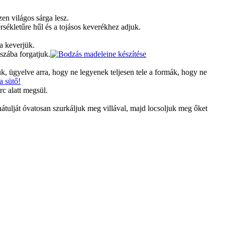
en világos sárga lesz.
sékletűre hűl és a tojásos keverékhez adjuk.
a keverjük.
sszába forgatjuk.
k, ügyelve arra, hogy ne legyenek teljesen tele a formák, hogy ne
rc alatt megsül.
hátulját óvatosan szurkáljuk meg villával, majd locsoljuk meg őket