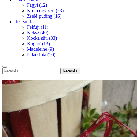
Fagyi
(12)
Krém desszert
(23)
Zselé-puding
(16)
Tea sütik
Felfújt
(11)
Keksz
(40)
Kocka süti
(33)
Kuglóf
(13)
Madeleine
(9)
Palacsinta
(10)
Keresés