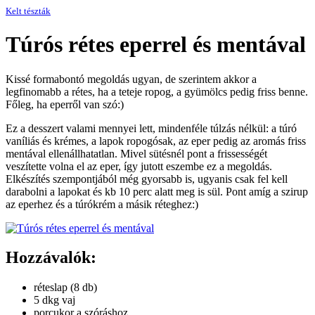
Kelt tészták
Túrós rétes eperrel és mentával
Kissé formabontó megoldás ugyan, de szerintem akkor a
legfinomabb a rétes, ha a teteje ropog, a gyümölcs pedig friss benne.
Főleg, ha eperről van szó:)
Ez a desszert valami mennyei lett, mindenféle túlzás nélkül: a túró
vaníliás és krémes, a lapok ropogósak, az eper pedig az aromás friss
mentával ellenállhatatlan. Mivel sütésnél pont a frissességét
veszítette volna el az eper, így jutott eszembe ez a megoldás.
Elkészítés szempontjából még gyorsabb is, ugyanis csak fel kell
darabolni a lapokat és kb 10 perc alatt meg is sül. Pont amíg a szirup
az eperhez és a túrókrém a másik réteghez:)
Hozzávalók:
réteslap (8 db)
5 dkg vaj
porcukor a szóráshoz