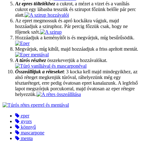
Az epres töltelékhez
a cukrot, a mézet a vizet és a vaníliás
cukrot egy lábasba tesszük és szirupot főzünk belőle pár perc
alatt.
Az epret megmossuk és apró kockákra vágjuk, majd
hozzáadjuk a sziruphoz. Pár percig főzzük csak, hogy ne
főjenek szét.
Hozzáadjuk a keményítőt is és megvárjuk, míg besűrűsödik.
Megvárjuk, míg kihűl, majd hozzáadjuk a friss aprított mentát.
A túrós részhez
összekeverjük a hozzávalókat.
Összeállítjuk a réteseket
: 3 kocka kell majd mindegyikhez, az
alsó réteget megkenjük túróval, ráhelyezünk még egy
tésztaréteget, erre pedig óvatosan epret kanalazunk. A legfelső
lapot megszórjuk porcukorral, majd óvatosan az eper rétegre
helyezzük.
eper
gyors
könnyű
mascarpone
menta