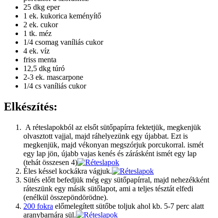
25 dkg eper
1 ek. kukorica keményítő
2 ek. cukor
1 tk. méz
1/4 csomag vaníliás cukor
4 ek. víz
friss menta
12,5 dkg túró
2-3 ek. mascarpone
1/4 cs vaníliás cukor
Elkészítés:
A réteslapokból az elsőt sütőpapírra fektetjük, megkenjük
olvasztott vajjal, majd ráhelyezünk egy újabbat. Ezt is
megkenjük, majd vékonyan megszórjuk porcukorral. ismét
egy lap jön, újabb vajas kenés és zárásként ismét egy lap
(tehát összesen 4)
Éles késsel kockákra vágjuk.
Sütés előtt befedjük még egy sütőpapírral, majd nehezékként
ráteszünk egy másik sütőlapot, ami a teljes tésztát elfedi
(enélkül összepöndörödne).
200 fokra
előmelegített sütőbe toljuk ahol kb. 5-7 perc alatt
aranybarnára sül.