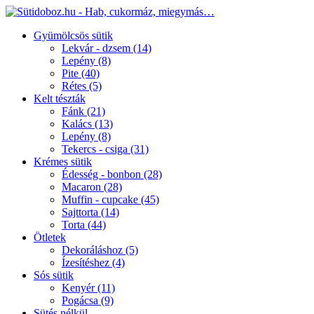
Gyümölcsös sütik
Lekvár - dzsem
(14)
Lepény
(8)
Pite
(40)
Rétes
(5)
Kelt tészták
Fánk
(21)
Kalács
(13)
Lepény
(8)
Tekercs - csiga
(31)
Krémes sütik
Édesség - bonbon
(28)
Macaron
(28)
Muffin - cupcake
(45)
Sajttorta
(14)
Torta
(44)
Ötletek
Dekoráláshoz
(5)
Ízesítéshez
(4)
Sós sütik
Kenyér
(11)
Pogácsa
(9)
Sütés nélkül