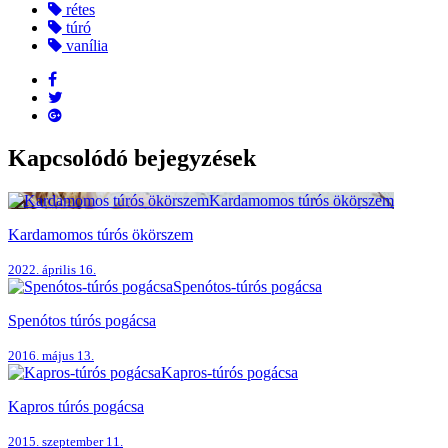
rétes
túró
vanília
Kapcsolódó bejegyzések
Kardamomos túrós ökörszem
Kardamomos túrós ökörszem
2022. április 16.
Spenótos-túrós pogácsa
Spenótos túrós pogácsa
2016. május 13.
Kapros-túrós pogácsa
Kapros túrós pogácsa
2015. szeptember 11.