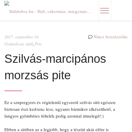
GYÜMÖLCSÖS SÜTIK
Nincs hozzászólás
2017. szeptember 16.
Gyümölcsös sütik
Pite
,
KELT TÉSZTÁK
Szilvás-marcipános
KRÉMES SÜTIK
morzsás pite
ÖTLETEK
SÓS SÜTIK
Ez a szupergyors és végtelenül egyszerű szilvás süti egészen
SÜTÉS NÉLKÜL
biztosan őszi kedvenc lesz, ugyanis bármikor elkészíthető, a
langyos gyömbéres töltelék pedig azonnal átmelegít!:)
TEA SÜTIK
Ebben a sütiben az a legjobb, hogy a tésztát akár előre is