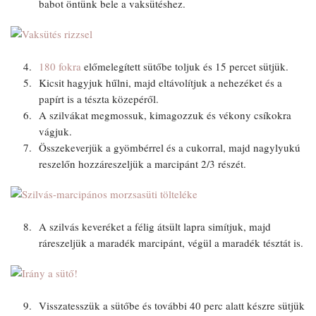
babot öntünk bele a vaksütéshez.
180 fokra
előmelegített sütőbe toljuk és 15 percet sütjük.
Kicsit hagyjuk hűlni, majd eltávolítjuk a nehezéket és a
papírt is a tészta közepéről.
A szilvákat megmossuk, kimagozzuk és vékony csíkokra
vágjuk.
Összekeverjük a gyömbérrel és a cukorral, majd nagylyukú
reszelőn hozzáreszeljük a marcipánt 2/3 részét.
A szilvás keveréket a félig átsült lapra simítjuk, majd
ráreszeljük a maradék marcipánt, végül a maradék tésztát is.
Visszatesszük a sütőbe és további 40 perc alatt készre sütjük