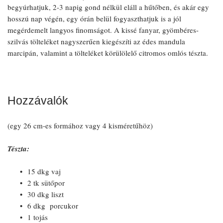
begyúrhatjuk, 2-3 napig gond nélkül eláll a hűtőben, és akár egy
hosszú nap végén, egy órán belül fogyaszthatjuk is a jól
megérdemelt langyos finomságot. A kissé fanyar, gyömbéres-
szilvás tölteléket nagyszerűen kiegészíti az édes mandula
marcipán, valamint a tölteléket körülölelő citromos omlós tészta.
Hozzávalók
(egy 26 cm-es formához vagy 4 kisméretűhöz)
Tészta:
15 dkg vaj
2 tk sütőpor
30 dkg liszt
6 dkg porcukor
1 tojás