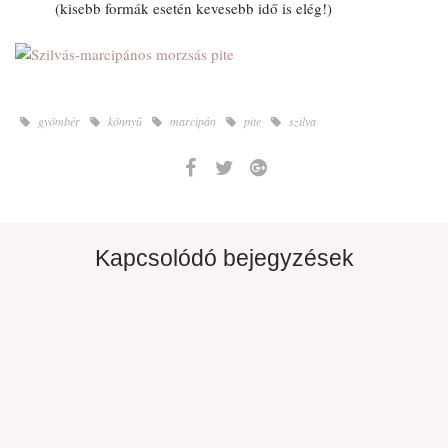
(kisebb formák esetén kevesebb idő is elég!)
gyömbér
könnyű
marcipán
pite
szilva
Kapcsolódó bejegyzések