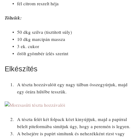
fél citrom reszelt héja
Töltelék:
50 dkg szilva (tisztított súly)
10 dkg marcipán massza
3 ek. cukor
őrölt gyömbér ízlés szerint
Elkészítés
A tészta hozzávalóit egy nagy tálban összegyúrjuk, majd
egy órára hűtőbe tesszük.
A tészta felét két folpack közt kinyújtjuk, majd a papírral
bélelt piteformába simítjuk úgy, hogy a peremén is legyen.
A belsejére is papírt simítunk és nehezékként rizst vagy