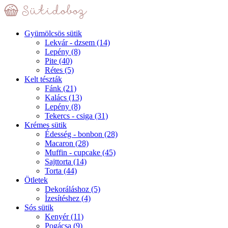
Gyümölcsös sütik
Lekvár - dzsem
(14)
Lepény
(8)
Pite
(40)
Rétes
(5)
Kelt tészták
Fánk
(21)
Kalács
(13)
Lepény
(8)
Tekercs - csiga
(31)
Krémes sütik
Édesség - bonbon
(28)
Macaron
(28)
Muffin - cupcake
(45)
Sajttorta
(14)
Torta
(44)
Ötletek
Dekoráláshoz
(5)
Ízesítéshez
(4)
Sós sütik
Kenyér
(11)
Pogácsa
(9)