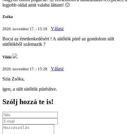
legjobb oldal amit valaha láttam! 🙂
Zsóka
Válasz
2020. november 17. - 15:18
Bocsi az értetlenkedésért ! A sütőtök püré az gondolom sült
sütőtökből származik ?
Vikki
Válasz
2020. november 17. - 15:28
Szia Zsóka,
igen, a sült sütőtök pürésítve.
Szólj hozzá te is!