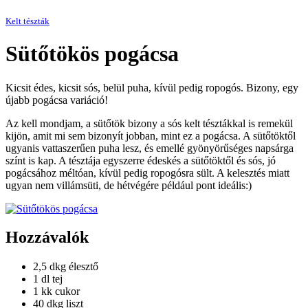
Kelt tészták
Sütőtökös pogácsa
Kicsit édes, kicsit sós, belül puha, kívül pedig ropogós. Bizony, egy
újabb pogácsa variáció!
Az kell mondjam, a sütőtök bizony a sós kelt tésztákkal is remekül
kijön, amit mi sem bizonyít jobban, mint ez a pogácsa. A sütőtöktől
ugyanis vattaszerűen puha lesz, és emellé gyönyörűséges napsárga
színt is kap. A tésztája egyszerre édeskés a sütőtöktől és sós, jó
pogácsához méltóan, kívül pedig ropogósra sült. A kelesztés miatt
ugyan nem villámsüti, de hétvégére például pont ideális:)
Hozzávalók
2,5 dkg élesztő
1 dl tej
1 kk cukor
40 dkg liszt