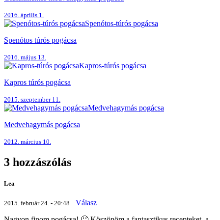
2016. április 1.
Spenótos-túrós pogácsa
Spenótos túrós pogácsa
2016. május 13.
Kapros-túrós pogácsa
Kapros túrós pogácsa
2015. szeptember 11.
Medvehagymás pogácsa
Medvehagymás pogácsa
2012. március 10.
3 hozzászólás
Lea
Válasz
2015. február 24. - 20:48
Nagyon finom pogácsa! 🙂 Köszönöm a fantasztikus recepteket, a