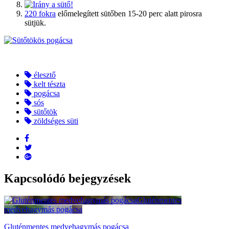
220 fokra
előmelegített sütőben 15-20 perc alatt pirosra
sütjük.
élesztő
kelt tészta
pogácsa
sós
sütőtök
zöldséges süti
Kapcsolódó bejegyzések
Gluténmentes
medvehagymás pogácsa
Gluténmentes medvehagymás pogácsa