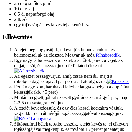
25 dkg sütőtök püré
10 dkg vaj
0,5 dl napraforgó olaj
2 tk só
egy tojás sárgája és kevés tej a kenéshez
Elkészítés
A tejet meglangyosítjuk, elkeverjük benne a cukrot, és
belemorzsoljuk az élesztőt. Megvárjuk még
felhabosodik
.
Egy nagy tálba tesszük a lisztet, a sütőtök pürét, a vajat, az
olajat, a sót, és hozzáadjuk a felfuttatott élesztőt.
Az egészet összegyúrjuk, amíg össze nem áll, majd a
robotgép dagasztójával pár perc alatt átdolgozzuk.
Ezután egy konyharuhával lefedve langyos helyen a duplájára
kelesztjük (kb. 45 perc)
Miután megkelt, jól kilisztezett gyúródeszkán átgyúrjuk, majd
2-2,5 cm vastagra nyújtjuk.
A tetejét bevagdossuk, és egy éles késsel kockákra vágjuk,
vagy kb. 5 cm átmérőjű pogácsaszaggatóval kiszaggatjuk.
Sütőpapírral bélelt tepsibe tesszük, tetejét kevés tejjel elkevert
tojássárgájával megkenjük, és további 15 percet pihentetjük.