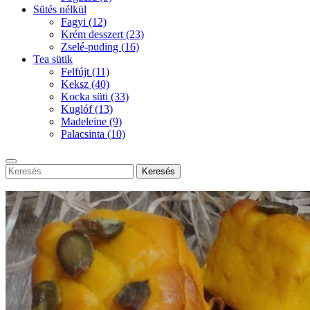
Sütés nélkül
Fagyi
(12)
Krém desszert
(23)
Zselé-puding
(16)
Tea sütik
Felfújt
(11)
Keksz
(40)
Kocka süti
(33)
Kuglóf
(13)
Madeleine
(9)
Palacsinta
(10)
Keresés