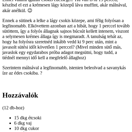
készítsd el ezt a krémesen lágy közepű láva muffint, akár málnával,
akár anélkül. 😉
Ennek a sütinek a lelke a lágy csokis közepe, ami félig folyósan a
legfinomabb. Elkövettem azonban azt a hibát, hogy 1 perccel tovább
sütöttem, így a folyós állagnak sajnos búcsút kellett intenem, viszont
a selymesen krémes állaga így is megmaradt. A tanulság tehát az,
hogy ha folyósra szeretnéd inkább vedd ki 9 perc után, mint a
javasolt sütési időt követően 1 perccel? (Mivel minden sütő más,
javaslok egy egydarabos próba adagot megsütni, hogy tudd, a
tiédnél mennyi idő kell a megfelelő állaghoz)
Szerintem málnával a legfinomabb, istenien beleolvad a savanykás
íze az édes csokiba. ?
Hozzávalók
(12 db-hoz)
15 dkg étcsoki
6 dkg vaj
10 dkg cukor