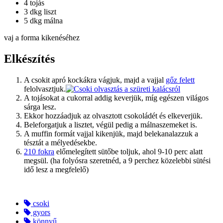
4 tojás
3 dkg liszt
5 dkg málna
vaj a forma kikenéséhez
Elkészítés
A csokit apró kockákra vágjuk, majd a vajjal
gőz felett
felolvasztjuk.
A tojásokat a cukorral addig keverjük, míg egészen világos
sárga lesz.
Ekkor hozzáadjuk az olvasztott csokoládét és elkeverjük.
Beleforgatjuk a lisztet, végül pedig a málnaszemeket is.
A muffin formát vajjal kikenjük, majd belekanalazzuk a
tésztát a mélyedésekbe.
210 fokra
előmelegített sütőbe toljuk, ahol 9-10 perc alatt
megsül. (ha folyósra szeretnéd, a 9 perchez közelebbi sütési
idő lesz a megfelelő)
csoki
gyors
könnyű