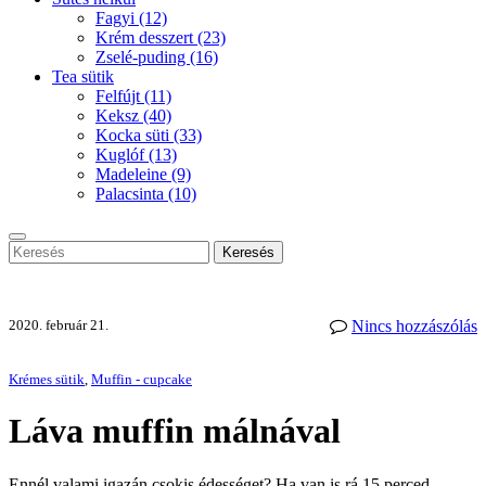
Fagyi
(12)
Krém desszert
(23)
Zselé-puding
(16)
Tea sütik
Felfújt
(11)
Keksz
(40)
Kocka süti
(33)
Kuglóf
(13)
Madeleine
(9)
Palacsinta
(10)
Keresés
2020. február 21.
Nincs hozzászólás
Krémes sütik
,
Muffin - cupcake
Láva muffin málnával
Ennél valami igazán csokis édességet? Ha van is rá 15 perced,