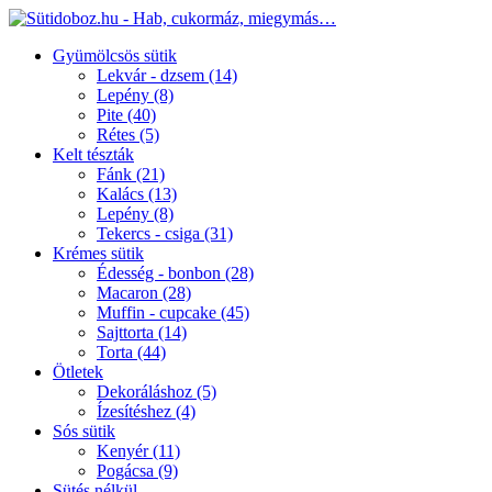
Gyümölcsös sütik
Lekvár - dzsem
(14)
Lepény
(8)
Pite
(40)
Rétes
(5)
Kelt tészták
Fánk
(21)
Kalács
(13)
Lepény
(8)
Tekercs - csiga
(31)
Krémes sütik
Édesség - bonbon
(28)
Macaron
(28)
Muffin - cupcake
(45)
Sajttorta
(14)
Torta
(44)
Ötletek
Dekoráláshoz
(5)
Ízesítéshez
(4)
Sós sütik
Kenyér
(11)
Pogácsa
(9)
Sütés nélkül