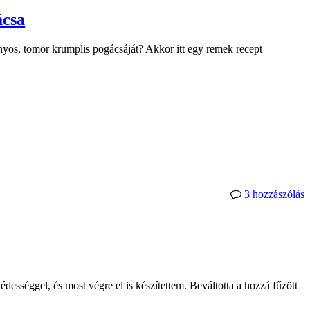
ácsa
os, tömör krumplis pogácsáját? Akkor itt egy remek recept
3 hozzászólás
dességgel, és most végre el is készítettem. Beváltotta a hozzá fűzött