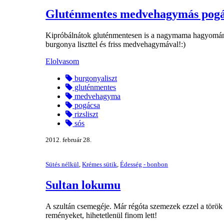
Gluténmentes medvehagymás pog
Kipróbálnátok gluténmentesen is a nagymama hagyomány
burgonya liszttel és friss medvehagymával!:)
Elolvasom
burgonyaliszt
gluténmentes
medvehagyma
pogácsa
rizsliszt
sós
2012. február 28.
Sütés nélkül
,
Krémes sütik
,
Édesség - bonbon
Sultan lokumu
A szultán csemegéje. Már régóta szemezek ezzel a török é
reményeket, hihetetlenül finom lett!