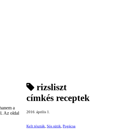
rizsliszt
címkés receptek
 hanem a
2016. április 1.
l. Az oldal
Kelt tészták
,
Sós sütik
,
Pogácsa