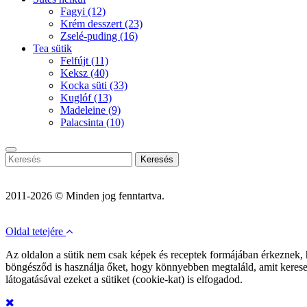
Fagyi
(12)
Krém desszert
(23)
Zselé-puding
(16)
Tea sütik
Felfújt
(11)
Keksz
(40)
Kocka süti
(33)
Kuglóf
(13)
Madeleine
(9)
Palacsinta
(10)
Keresés
2011-2026 © Minden jog fenntartva.
Oldal tetejére
Az oldalon a sütik nem csak képek és receptek formájában érkeznek,
böngésződ is használja őket, hogy könnyebben megtaláld, amit kerese
látogatásával ezeket a sütiket (cookie-kat) is elfogadod.