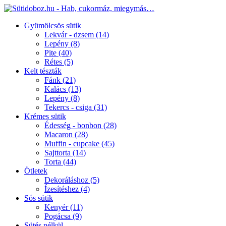
Gyümölcsös sütik
Lekvár - dzsem
(14)
Lepény
(8)
Pite
(40)
Rétes
(5)
Kelt tészták
Fánk
(21)
Kalács
(13)
Lepény
(8)
Tekercs - csiga
(31)
Krémes sütik
Édesség - bonbon
(28)
Macaron
(28)
Muffin - cupcake
(45)
Sajttorta
(14)
Torta
(44)
Ötletek
Dekoráláshoz
(5)
Ízesítéshez
(4)
Sós sütik
Kenyér
(11)
Pogácsa
(9)
Sütés nélkül