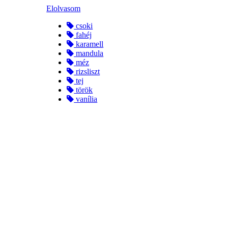
Elolvasom
csoki
fahéj
karamell
mandula
méz
rizsliszt
tej
török
vanília