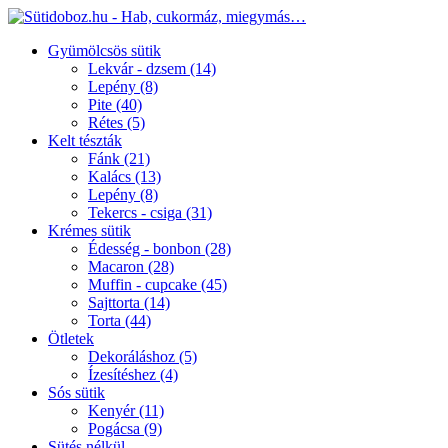
Gyümölcsös sütik
Lekvár - dzsem
(14)
Lepény
(8)
Pite
(40)
Rétes
(5)
Kelt tészták
Fánk
(21)
Kalács
(13)
Lepény
(8)
Tekercs - csiga
(31)
Krémes sütik
Édesség - bonbon
(28)
Macaron
(28)
Muffin - cupcake
(45)
Sajttorta
(14)
Torta
(44)
Ötletek
Dekoráláshoz
(5)
Ízesítéshez
(4)
Sós sütik
Kenyér
(11)
Pogácsa
(9)
Sütés nélkül