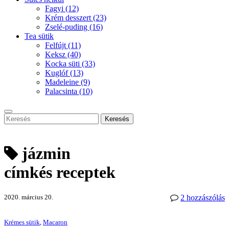
Fagyi
(12)
Krém desszert
(23)
Zselé-puding
(16)
Tea sütik
Felfújt
(11)
Keksz
(40)
Kocka süti
(33)
Kuglóf
(13)
Madeleine
(9)
Palacsinta
(10)
Keresés
jázmin
címkés receptek
2020. március 20.
2 hozzászólás
Krémes sütik
,
Macaron