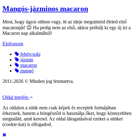
Mangós-jázminos macaron
Most, hogy úgyis otthon vagy, itt az ideje megsütnöd életed első
macaronját! 😉 Ha pedig nem az első, akkor próbálj ki egy új ízt a
Macaron nap alkalmából!
Elolvasom
fehércsoki
jázmin
macaron
mangó
2011-2026 © Minden jog fenntartva.
Oldal tetejére
Az oldalon a sütik nem csak képek és receptek formájában
érkeznek, hanem a böngésződ is használja őket, hogy könnyebben
megtaláld, amit keresel. Az oldal látogatásával ezeket a sütiket
(cookie-kat) is elfogadod.